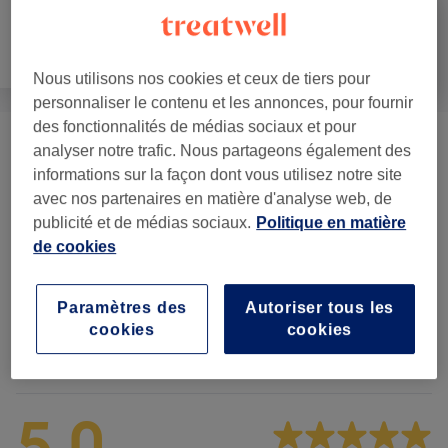
Visage
Massage
Corps
Nous utilisons nos cookies et ceux de tiers pour
personnaliser le contenu et les annonces, pour fournir
des fonctionnalités de médias sociaux et pour
analyser notre trafic. Nous partageons également des
Massage Classique
(
4
)
à partir de 40 €
informations sur la façon dont vous utilisez notre site
avec nos partenaires en matière d'analyse web, de
Massage Avec Chaleur
(
1
)
80 €
publicité et de médias sociaux.
Politique en matière
de cookies
Réflexologie Et Massage
à partir de 75 €
Lymphatique
(
1
)
Paramètres des
Autoriser tous les
cookies
cookies
Avis sur l'établissement
5,0