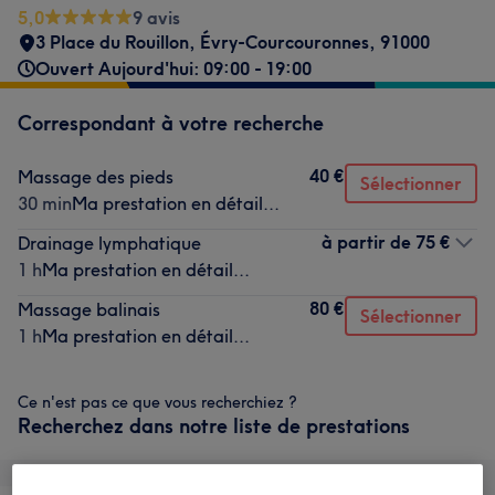
5,0
9 avis
3 Place du Rouillon
,
Évry-Courcouronnes
,
91000
Ouvert Aujourd'hui: 09:00 - 19:00
Correspondant à votre recherche
40 €
Massage des pieds
Sélectionner
30 min
Ma prestation en détail...
à partir de
75 €
Drainage lymphatique
1 h
Ma prestation en détail...
80 €
Massage balinais
Sélectionner
1 h
Ma prestation en détail...
Ce n'est pas ce que vous recherchiez ?
Recherchez dans notre liste de prestations