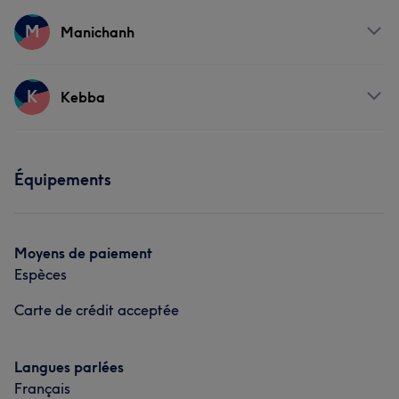
Prestations
Prestations
M
Manichanh
Manucure et Beauté des pieds
Corps
Visage
Massage
Coiffure
Prestations
K
Kebba
Épilation
Manucure et Beauté des pieds
Corps
Visage
Massage
Coiffure
Prestations
Épilation
Manucure et Beauté des pieds
Équipements
Coiffure
Moyens de paiement
Espèces
Carte de crédit acceptée
Langues parlées
Français