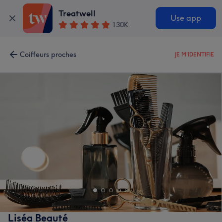
Treatwell
Use app
130K
Coiffeurs proches
JE M'IDENTIFIE
Liséa Beauté