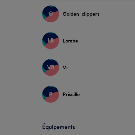
G
Golden_clippers
LB
Lombe
VB
Vi
P
Priscille
Équipements