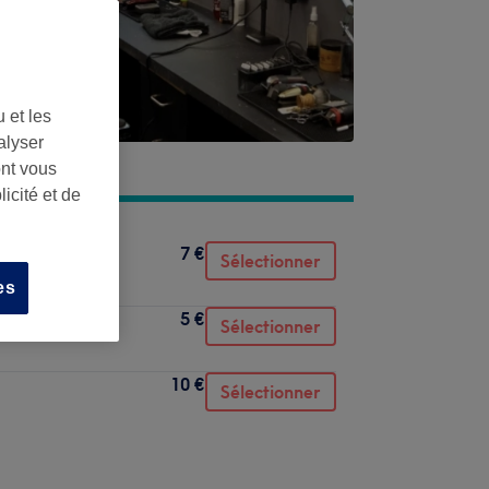
 et les
alyser
ont vous
icité et de
7 €
Sélectionner
es
5 €
Sélectionner
10 €
Sélectionner