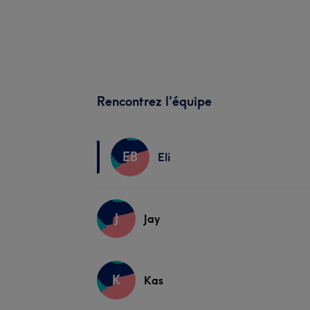
Rencontrez l'équipe
EB
Eli
J
Jay
K
Kas