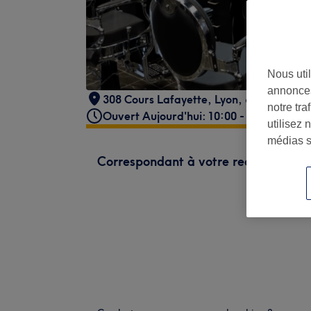
Nous util
annonces
308 Cours Lafayette
,
Lyon
,
69003
notre tr
Ouvert Aujourd'hui: 10:00 - 19:30
utilisez 
médias s
Correspondant à votre recherche