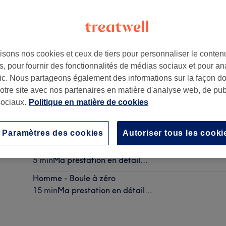
isons nos cookies et ceux de tiers pour personnaliser le contenu
, pour fournir des fonctionnalités de médias sociaux et pour an
afic. Nous partageons également des informations sur la façon d
notre site avec nos partenaires en matière d'analyse web, de publ
ociaux.
Politique en matière de cookies
Homme - Coupe des contours
15 min
Ma prestation en détail...
Paramètres des cookies
Autoriser tous les cooki
Homme Shampoing
5 min
Ma prestation en détail...
Homme - Boule à zéro
15 min
Ma prestation en détail...