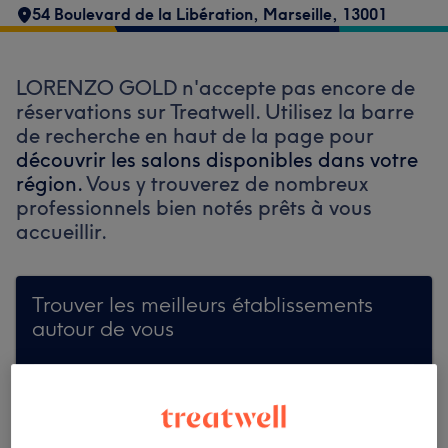
54 Boulevard de la Libération
,
Marseille
,
13001
LORENZO GOLD n'accepte pas encore de
réservations sur Treatwell. Utilisez la barre
de recherche en haut de la page pour
découvrir les salons disponibles dans votre
région.
Vous y trouverez de nombreux
professionnels bien notés prêts à vous
accueillir.
Trouver les meilleurs établissements
autour de vous
Recherchez sur Treatwell