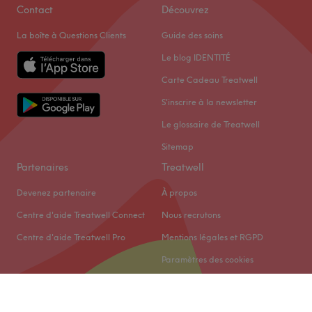
Contact
Découvrez
La boîte à Questions Clients
Guide des soins
Le blog IDENTITÉ
Carte Cadeau Treatwell
S'inscrire à la newsletter
Le glossaire de Treatwell
Sitemap
Partenaires
Treatwell
Devenez partenaire
À propos
Centre d'aide Treatwell Connect
Nous recrutons
Centre d'aide Treatwell Pro
Mentions légales et RGPD
Paramètres des cookies
© 2026 Treatwell Limited