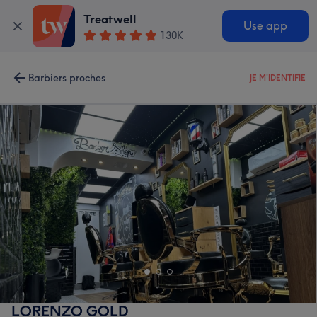
Treatwell
Use app
130K
Barbiers proches
JE M'IDENTIFIE
LORENZO GOLD