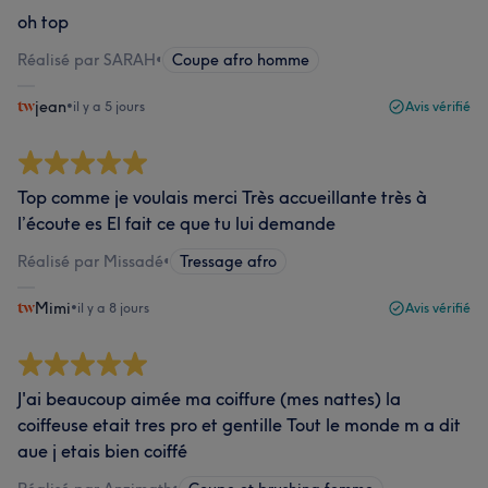
oh top
Réalisé par SARAH
•
Coupe afro homme
jean
•
il y a 5 jours
Avis vérifié
Top comme je voulais merci Très accueillante très à
l’écoute es El fait ce que tu lui demande
Réalisé par Missadé
•
Tressage afro
Mimi
•
il y a 8 jours
Avis vérifié
J'ai beaucoup aimée ma coiffure (mes nattes) la
coiffeuse etait tres pro et gentille Tout le monde m a dit
aue j etais bien coiffé