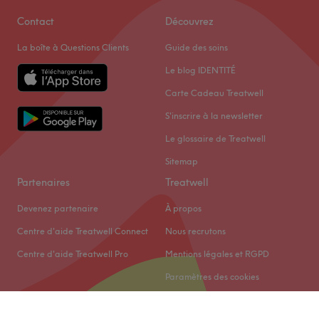
Contact
Découvrez
La boîte à Questions Clients
Guide des soins
Le blog IDENTITÉ
Carte Cadeau Treatwell
S'inscrire à la newsletter
Le glossaire de Treatwell
Sitemap
Partenaires
Treatwell
Devenez partenaire
À propos
Centre d'aide Treatwell Connect
Nous recrutons
Centre d'aide Treatwell Pro
Mentions légales et RGPD
Paramètres des cookies