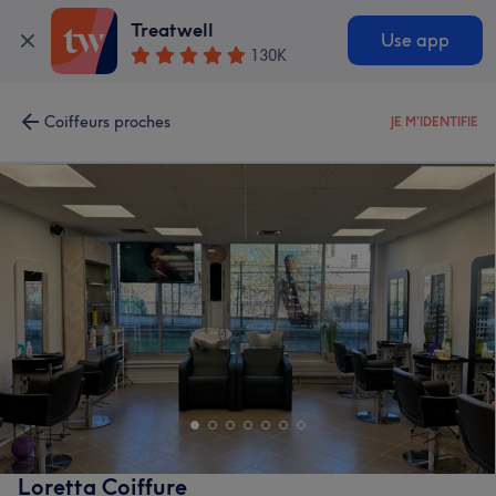
Treatwell
Use app
130K
Coiffeurs proches
JE M'IDENTIFIE
Loretta Coiffure