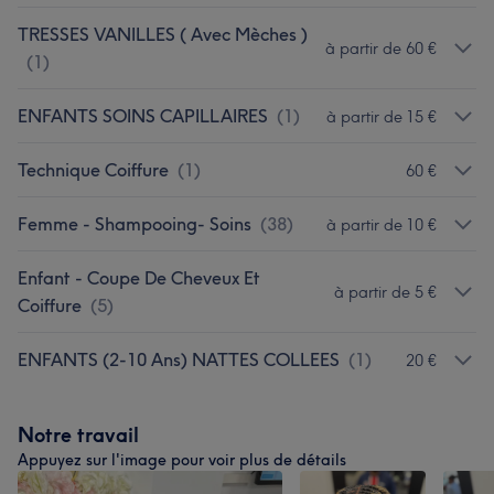
TRESSES VANILLES ( Avec Mèches )
à partir de 60 €
(
1
)
ENFANTS SOINS CAPILLAIRES
(
1
)
à partir de 15 €
Technique Coiffure
(
1
)
60 €
Femme - Shampooing- Soins
(
38
)
à partir de 10 €
Enfant - Coupe De Cheveux Et
à partir de 5 €
Coiffure
(
5
)
ENFANTS (2-10 Ans) NATTES COLLEES
(
1
)
20 €
Notre travail
Appuyez sur l'image pour voir plus de détails