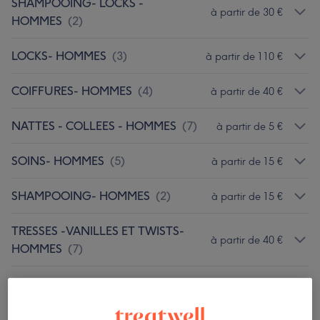
SHAMPOOING- LOCKS -
à partir de 30 €
HOMMES
(
2
)
LOCKS- HOMMES
(
3
)
à partir de 110 €
COIFFURES- HOMMES
(
4
)
à partir de 40 €
NATTES - COLLEES - HOMMES
(
7
)
à partir de 5 €
SOINS- HOMMES
(
5
)
à partir de 15 €
SHAMPOOING- HOMMES
(
2
)
à partir de 15 €
TRESSES -VANILLES ET TWISTS-
à partir de 40 €
HOMMES
(
7
)
FEMMES- SHAMPOOING ET
à partir de 15 €
SOINS
(
6
)