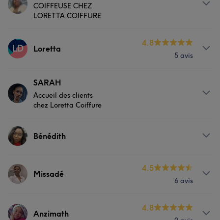
Coiffure
COIFFEUSE CHEZ
Très bonne coiffeuse, et respectueuse.
LORETTA COIFFURE
Prestations
À propos
4.8
LD
Loretta
Coiffure
5 avis
Très respectueuse.
Prestations
Prestations
SARAH
Accueil des clients
Coiffure
Coiffure
chez Loretta Coiffure
À propos
Portfolio
Bénédith
Très bonne coiffeuse, respectueuse.
Prestations
4.5
Prestations
Missadé
6 avis
Coiffure
Coiffure
Prestations
4.8
Anzimath