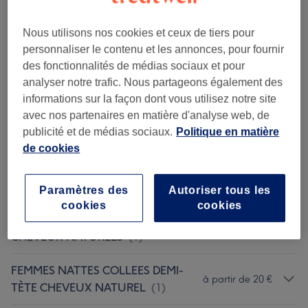
COULEUR
(
3
)
à partir de 25 €
Nous utilisons nos cookies et ceux de tiers pour
FEMMES- NATTES- COLLÉES
personnaliser le contenu et les annonces, pour fournir
CHEVEUX NATURELS (sans Mèches)
des fonctionnalités de médias sociaux et pour
à partir de 5 €
analyser notre trafic. Nous partageons également des
(
9
)
informations sur la façon dont vous utilisez notre site
avec nos partenaires en matière d'analyse web, de
FEMMES NATTES COLLÉES AVEC
à partir de 10 €
publicité et de médias sociaux.
Politique en matière
RAJOUTS
(
10
)
de cookies
FEMMES TRESSES -VANILLES
à partir de 45 €
CHEVEUX NATURELS
(
1
)
Paramètres des
Autoriser tous les
cookies
cookies
FEMMES TRESSES NORMALES
à partir de 50 €
CHEVEUX NATURELS
(
1
)
FEMMES NATTES COLLEES DEMI-
à partir de 20 €
TÈTE CHEVEUX NATUREL
(
1
)