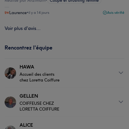
Réalisé par Anzimath
•
Coupe et brushing femme
Laurence
•
il y a 14 jours
Avis vérifié
Voir plus d'avis...
Rencontrez l'équipe
HAWA
Accueil des clients
chez Loretta Coiffure
À propos
GELLEN
COIFFEUSE CHEZ
Très bonne coiffeuse et respectueuse
LORETTA COIFFURE
Prestations
À propos
ALICE