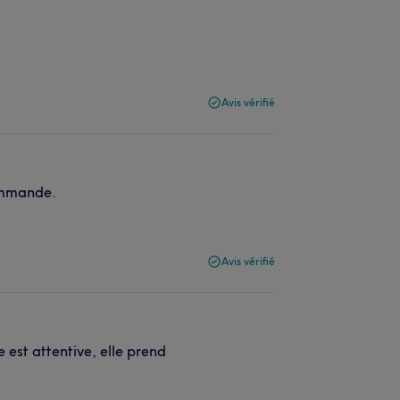
Avis vérifié
commande.
Avis vérifié
le est attentive, elle prend