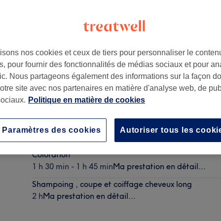
isons nos cookies et ceux de tiers pour personnaliser le contenu
, pour fournir des fonctionnalités de médias sociaux et pour an
afic. Nous partageons également des informations sur la façon d
notre site avec nos partenaires en matière d'analyse web, de publ
ociaux.
Politique en matière de cookies
Shampoing , coupe et coiffage cheveux court
Paramètres des cookies
Autoriser tous les cooki
1 h
Ma prestation en détail...
Coloration
1 h 30 min - 1 h 45 min
Ma prestation en détail...
Shampoing , coupe et coiffage cheveux long
2 h
Ma prestation en détail...