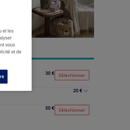
 et les
alyser
ont vous
icité et de
30 €
Sélectionner
es
20 €
50 €
Sélectionner