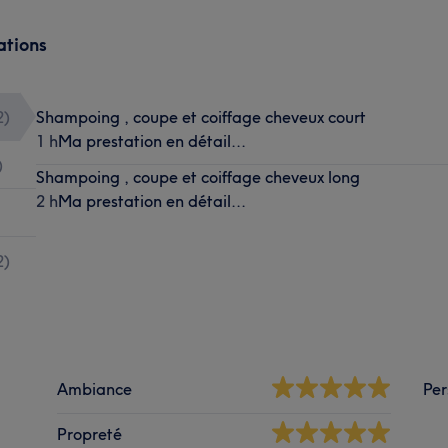
ations
2
)
Shampoing , coupe et coiffage cheveux court
1 h
Ma prestation en détail...
)
Shampoing , coupe et coiffage cheveux long
2 h
Ma prestation en détail...
2
)
Ambiance
Per
Propreté