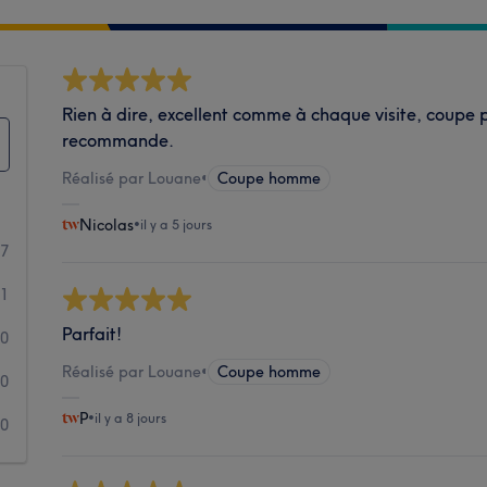
Rien à dire, excellent comme à chaque visite, coupe pa
recommande.
Réalisé par Louane
•
Coupe homme
Nicolas
•
il y a 5 jours
27
1
Parfait!
0
Réalisé par Louane
•
Coupe homme
0
P
•
il y a 8 jours
0