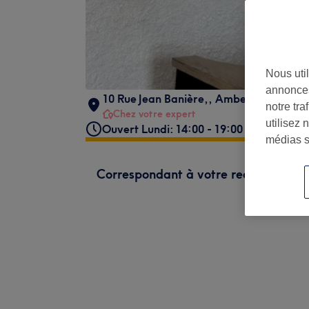
Nous util
annonces
10 Rue Jean Banière,
,
Ambert
notre tr
Chez votre expert
utilisez 
Ouvert Lundi: 14:00 - 19:00
médias s
Correspondant à votre recherche