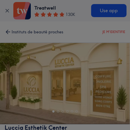
Treatwell
Use app
130K
Instituts de beauté proches
JE M'IDENTIFIE
Luccia Esthetik Center