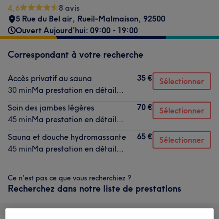
4,6
8 avis
5 Rue du Bel air
,
Rueil-Malmaison
,
92500
Ouvert Aujourd'hui: 09:00 - 19:00
Correspondant à votre recherche
35 €
Accès privatif au sauna
Sélectionner
30 min
Ma prestation en détail...
70 €
Soin des jambes légères
Sélectionner
45 min
Ma prestation en détail...
65 €
Sauna et douche hydromassante
Sélectionner
45 min
Ma prestation en détail...
Ce n'est pas ce que vous recherchiez ?
Recherchez dans notre liste de prestations