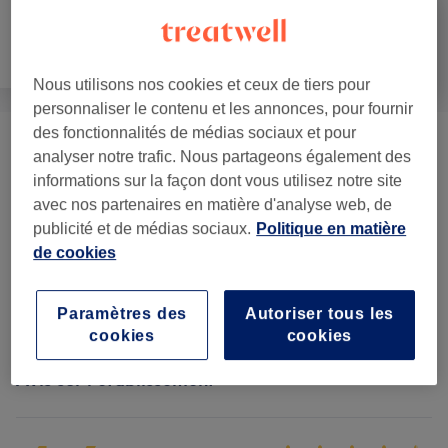
Visage
Massage
Corps
Nous utilisons nos cookies et ceux de tiers pour
personnaliser le contenu et les annonces, pour fournir
des fonctionnalités de médias sociaux et pour
Traitement Du Corps
(
1
)
70 €
analyser notre trafic. Nous partageons également des
informations sur la façon dont vous utilisez notre site
Hammam Et Sauna
(
3
)
à partir de 35 €
avec nos partenaires en matière d'analyse web, de
publicité et de médias sociaux.
Politique en matière
Gommage Du Corps
(
3
)
à partir de 90 €
de cookies
Perte De Poids Et Anti-cellulite
(
2
)
à partir de 70 €
Paramètres des
Autoriser tous les
cookies
cookies
Avis sur l'établissement