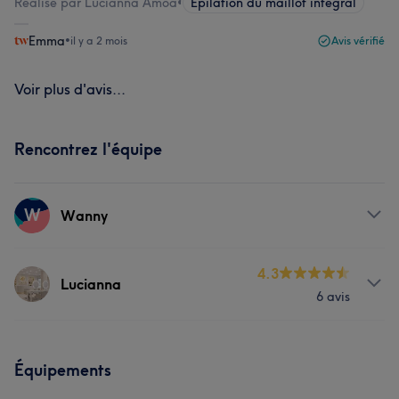
Réalisé par Lucianna Amoa
•
Épilation du maillot intégral
Emma
•
il y a 2 mois
Avis vérifié
Voir plus d'avis...
Rencontrez l'équipe
W
Wanny
Prestations
4.3
Lucianna
6 avis
Corps
Visage
Massage
Coiffure
Prestations
Épilation
Manucure et Beauté des pieds
Équipements
Corps
Visage
Massage
Coiffure