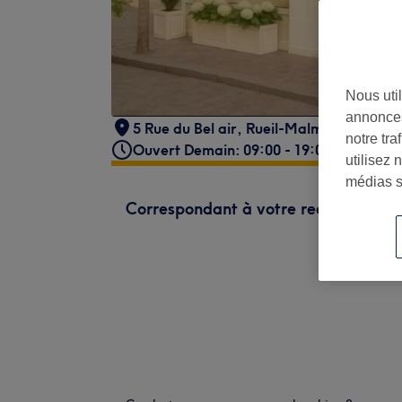
Nous util
annonces
5 Rue du Bel air
,
Rueil-Malmaison
,
9250
notre tr
Ouvert Demain: 09:00 - 19:00
utilisez 
médias s
Correspondant à votre recherche