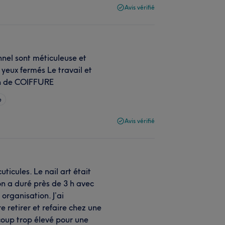
Avis vérifié
nnel sont méticuleuse et
 yeux fermés Le travail et
lon de COIFFURE
e
Avis vérifié
ticules. Le nail art était
ion a duré près de 3 h avec
rganisation. J’ai
re retirer et refaire chez une
coup trop élevé pour une