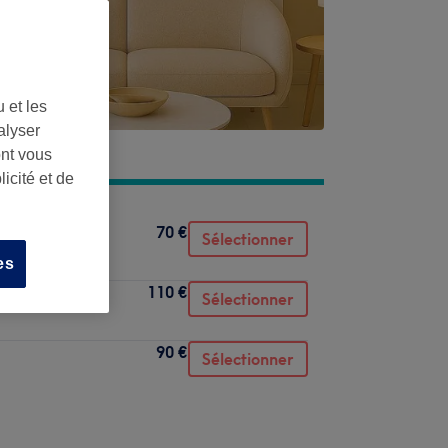
 et les
alyser
ont vous
icité et de
70 €
Sélectionner
es
110 €
Sélectionner
90 €
Sélectionner