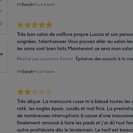
Sarah
•
il y a 4 jours
1
0
Très bon salon de coiffure propre Luccia et son perso
soignées, talentueuses Vous pouvez aller au salon les
les soins sont bien faits Maintenant ce sera mon sa
ne
Réalisé par Lucianna Amoa
•
Épilation des sourcils à la cir
Sarah
•
il y a 4 jours
Très déçue. La manucure russe m’a blessé toutes les cu
raté, les ongles épais, coulés et mal finis. La prestat
de nombreuses interruptions à cause d’une mauvaise o
finalement renoncé à faire les pieds et j’ai dû tout fai
autre prothésiste dès le lendemain. Le tarif est beau