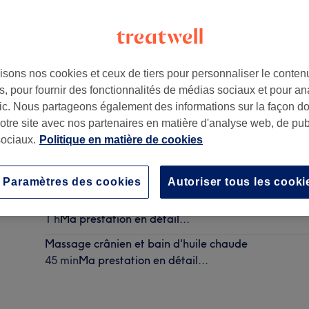
isons nos cookies et ceux de tiers pour personnaliser le contenu
, pour fournir des fonctionnalités de médias sociaux et pour an
0
afic. Nous partageons également des informations sur la façon d
notre site avec nos partenaires en matière d'analyse web, de publ
ociaux.
Politique en matière de cookies
Madérothérapie
30 min
Ma prestation en détail...
Paramètres des cookies
Autoriser tous les cooki
Massage du corps relaxant
1 h
Ma prestation en détail...
Massage crânien et bain d'huile chaude
45 min
Ma prestation en détail...