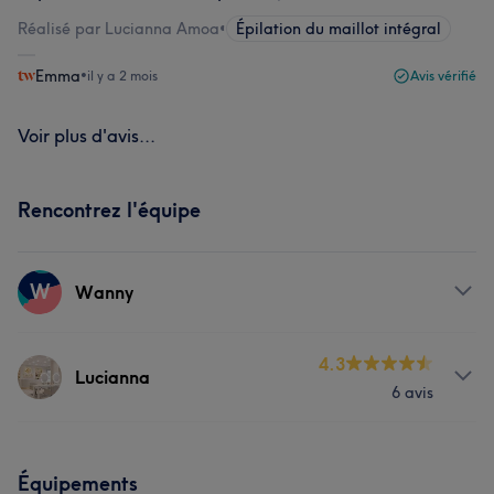
Réalisé par Lucianna Amoa
•
Épilation du maillot intégral
Emma
•
il y a 2 mois
Avis vérifié
Voir plus d'avis...
Rencontrez l'équipe
W
Wanny
Prestations
4.3
Lucianna
6 avis
Corps
Visage
Massage
Coiffure
Prestations
Épilation
Manucure et Beauté des pieds
Équipements