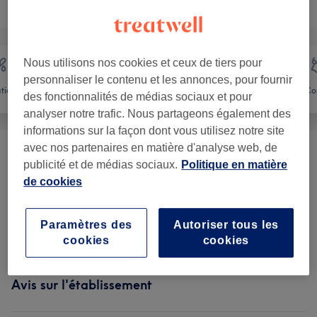
Recherchez dans notre liste de prestations
Nous utilisons nos cookies et ceux de tiers pour
personnaliser le contenu et les annonces, pour fournir
ation
Visage
Massage
Co
des fonctionnalités de médias sociaux et pour
analyser notre trafic. Nous partageons également des
informations sur la façon dont vous utilisez notre site
avec nos partenaires en matière d'analyse web, de
Soin Du Visage
(
6
)
à partir de 70 €
publicité et de médias sociaux.
Politique en matière
de cookies
Femme - Épilation À La Cire
(
1
)
à partir de 10 €
Paramètres des
Autoriser tous les
Beauté Du Regard
(
1
)
15 €
cookies
cookies
Avis sur l'établissement