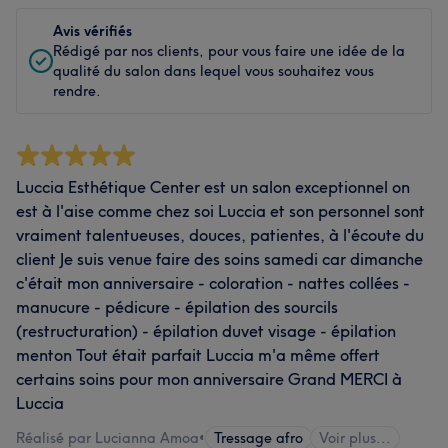
Avis vérifiés
Rédigé par nos clients, pour vous faire une idée de la
qualité du salon dans lequel vous souhaitez vous
rendre.
Luccia Esthétique Center est un salon exceptionnel on
est à l'aise comme chez soi Luccia et son personnel sont
vraiment talentueuses, douces, patientes, à l'écoute du
client Je suis venue faire des soins samedi car dimanche
c'était mon anniversaire - coloration - nattes collées -
manucure - pédicure - épilation des sourcils
(restructuration) - épilation duvet visage - épilation
menton Tout était parfait Luccia m'a même offert
certains soins pour mon anniversaire Grand MERCI à
Luccia
Réalisé par Lucianna Amoa
•
Tressage afro
Voir plus...