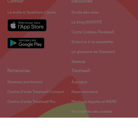
Contact
Découvrez
La boîte à Questions Clients
Guide des soins
Le blog IDENTITÉ
Carte Cadeau Treatwell
S'inscrire à la newsletter
Le glossaire de Treatwell
Sitemap
Partenaires
Treatwell
Devenez partenaire
À propos
Centre d'aide Treatwell Connect
Nous recrutons
Centre d'aide Treatwell Pro
Mentions légales et RGPD
Paramètres des cookies
© 2026 Treatwell Limited