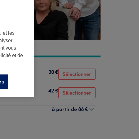
 et les
alyser
ont vous
icité et de
30 €
Sélectionner
es
42 €
Sélectionner
à partir de
86 €