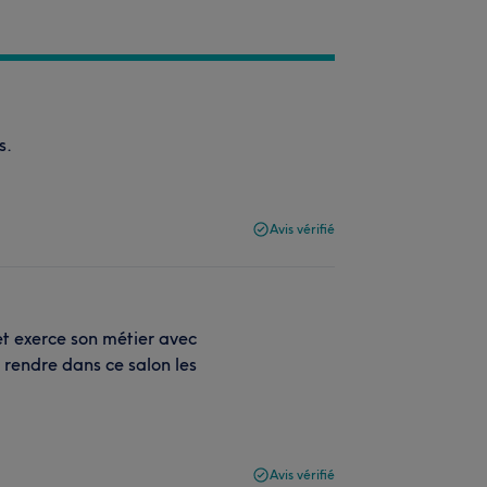
s.
Avis vérifié
t exerce son métier avec
s rendre dans ce salon les
Avis vérifié