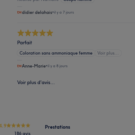
didier delahais
•
il y a 7 jours
Parfait
Coloration sans ammoniaque femme
Voir plus...
Anne-Marie
•
il y a 8 jours
Voir plus d'avis...
4.9
Prestations
186 avis