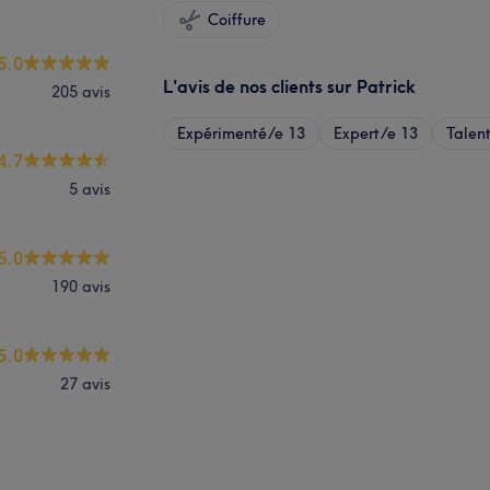
Coiffure
5.0
L'avis de nos clients sur Patrick
205 avis
Expérimenté/e
13
Expert/e
13
Talen
4.7
5 avis
5.0
190 avis
5.0
27 avis