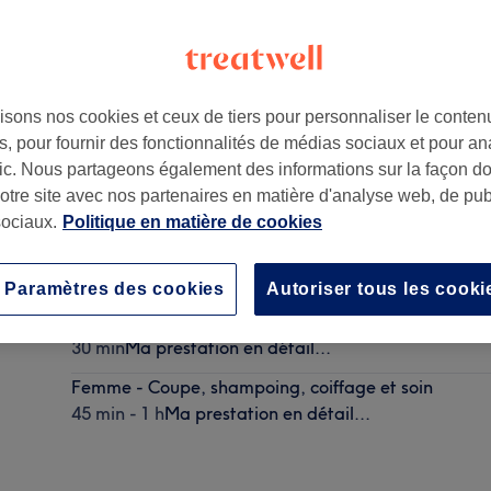
isons nos cookies et ceux de tiers pour personnaliser le contenu
, pour fournir des fonctionnalités de médias sociaux et pour an
x
,
33000
afic. Nous partageons également des informations sur la façon d
notre site avec nos partenaires en matière d'analyse web, de publ
ociaux.
Politique en matière de cookies
Étudiant - Coupe homme, shampoing et coiffage
30 min
Ma prestation en détail...
Paramètres des cookies
Autoriser tous les cooki
Homme - Coupe, shampoing et coiffage
30 min
Ma prestation en détail...
Femme - Coupe, shampoing, coiffage et soin
45 min - 1 h
Ma prestation en détail...