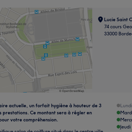
Lucie Saint 
74 cours Ge
33000 Borde
taire actuelle, un forfait hygiène à hauteur de 3
Lund
 prestations. Ce montant sera à régler en
Mard
 pour votre compréhension.
Merc
Jeudi
ique salon de coiffure situé dans le centre ville