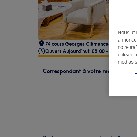
Nous util
annonces
74 cours Georges Clémenceau
,
Bordeau
notre tr
Ouvert Aujourd'hui: 08:00 - 19:00
utilisez 
médias s
Correspondant à votre recherche