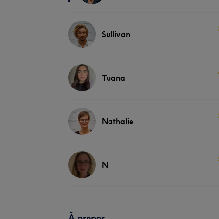
Sullivan
Tuana
Nathalie
N
À propos