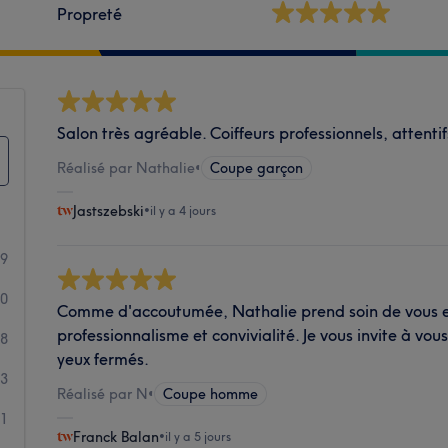
Propreté
Salon très agréable. Coiffeurs professionnels, attentif
Réalisé par Nathalie
•
Coupe garçon
Jastszebski
•
il y a 4 jours
99
40
Comme d'accoutumée, Nathalie prend soin de vous e
professionnalisme et convivialité. Je vous invite à vou
8
yeux fermés.
3
Réalisé par N
•
Coupe homme
1
Franck Balan
•
il y a 5 jours