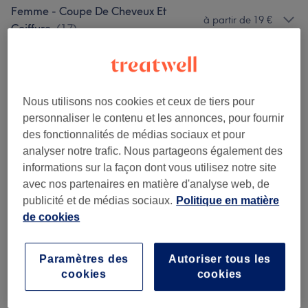
Femme - Coupe De Cheveux Et
à partir de 19 €
Coiffure
(
17
)
Homme - Coupe De Cheveux Et Barbier
(
1
)
45 €
Coloration Et Mèches
(
4
)
à partir de 121 €
Nous utilisons nos cookies et ceux de tiers pour
personnaliser le contenu et les annonces, pour fournir
des fonctionnalités de médias sociaux et pour
Avis sur l'établissement
analyser notre trafic. Nous partageons également des
informations sur la façon dont vous utilisez notre site
avec nos partenaires en matière d'analyse web, de
4,9
publicité et de médias sociaux.
Politique en matière
de cookies
279 avis
Ambiance
Paramètres des
Autoriser tous les
cookies
cookies
Propreté