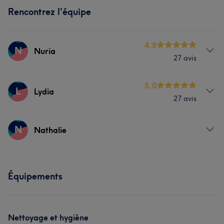
Rencontrez l'équipe
4.8
N
Nuria
27 avis
Prestations
5.0
L
Lydia
27 avis
Coiffure
Prestations
N
Nathalie
Visage
Épilation
Prestations
Manucure et Beauté des pieds
Équipements
Coiffure
Nettoyage et hygiène