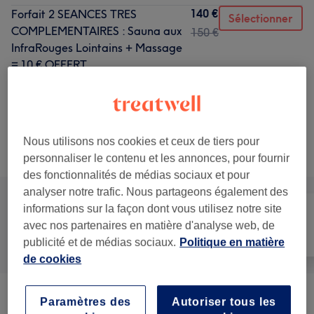
140 €
Forfait 2 SEANCES TRES
Sélectionner
COMPLEMENTAIRES : Sauna aux
150 €
InfraRouges Lointains + Massage
= 10 € OFFERT
2 h 30 min
Ma prestation en détail...
Ce n'est pas ce que vous recherchiez ?
Nous utilisons nos cookies et ceux de tiers pour
Recherchez dans notre liste de prestations
personnaliser le contenu et les annonces, pour fournir
des fonctionnalités de médias sociaux et pour
analyser notre trafic. Nous partageons également des
informations sur la façon dont vous utilisez notre site
avec nos partenaires en matière d'analyse web, de
Tout
Massage
Corps
publicité et de médias sociaux.
Politique en matière
de cookies
Réflexologie Pl. Selon L'énergétique
Paramètres des
Autoriser tous les
à partir de 35 €