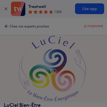
Treatwell
Use app
130K
Chez vos experts proches
JE M'IDENTIFIE
LuCiel Bien-Être