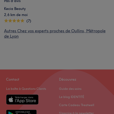
Pas d'avis
Kecia Beauty
2,6 km de moi
(7)
Autres Chez vos experts proches de Oullins, Métropole
de Lyon
Contact
Découvrez
La boîte à Questions Clients
Guide des soins
Le blog IDENTITÉ
Carte Cadeau Treatwell
S'inscrire à la newsletter