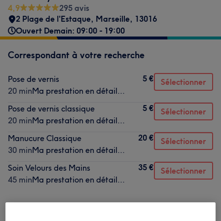
4,9
295 avis
2 Plage de l'Estaque
,
Marseille
,
13016
Ouvert Demain: 09:00 - 19:00
Correspondant à votre recherche
5 €
Pose de vernis
Sélectionner
20 min
Ma prestation en détail...
5 €
Pose de vernis classique
Sélectionner
20 min
Ma prestation en détail...
20 €
Manucure Classique
Sélectionner
30 min
Ma prestation en détail...
35 €
Soin Velours des Mains
Sélectionner
45 min
Ma prestation en détail...
Ce n'est pas ce que vous recherchiez ?
Recherchez dans notre liste de prestations