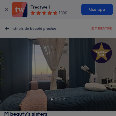
Treatwell
Use app
130K
Instituts de beauté proches
JE M'IDENTIFIE
M beauty's sisters