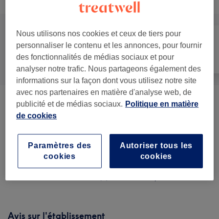
Nous utilisons nos cookies et ceux de tiers pour
personnaliser le contenu et les annonces, pour fournir
Manucure et
des fonctionnalités de médias sociaux et pour
Tout
Épilation
Beauté des pieds
analyser notre trafic. Nous partageons également des
informations sur la façon dont vous utilisez notre site
avec nos partenaires en matière d'analyse web, de
Ongle En Gel
(
8
)
publicité et de médias sociaux.
Politique en matière
à partir de 5 €
de cookies
Ongle Verni Semi-permanent
(
3
)
à partir de 10 €
Paramètres des
Autoriser tous les
Manucure & Soin Des Mains
(
3
)
à partir de 5 €
cookies
cookies
Beauté & Soin Des Pieds
(
3
)
à partir de 5 €
Avis sur l'établissement