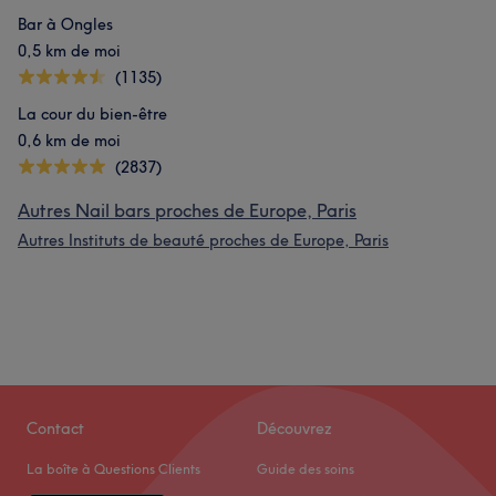
Bar à Ongles
0,5 km de moi
(1135)
La cour du bien-être
0,6 km de moi
(2837)
Autres Nail bars proches de Europe, Paris
Autres Instituts de beauté proches de Europe, Paris
L'avis de nos clients sur Eva
Contact
Découvrez
Attentionné/e
26
Professionnel/le
23
Expert/e
21
La boîte à Questions Clients
Guide des soins
Exceptionnel/le
20