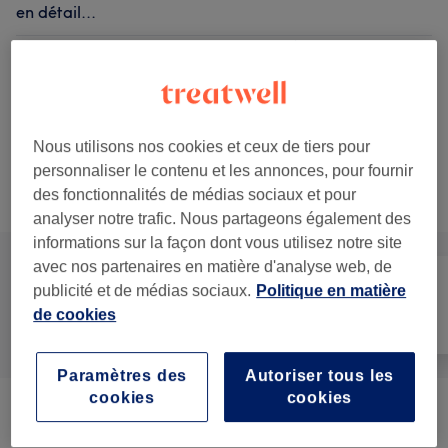
en détail...
à partir de
13 €
Mains - Pose de vernis semi-
permanent by O.P.I
30 min - 45 min
Ma prestation en détail...
Nous utilisons nos cookies et ceux de tiers pour
personnaliser le contenu et les annonces, pour fournir
Ce n'est pas ce que vous recherchiez ?
des fonctionnalités de médias sociaux et pour
Recherchez dans notre liste de prestations
analyser notre trafic. Nous partageons également des
informations sur la façon dont vous utilisez notre site
avec nos partenaires en matière d'analyse web, de
publicité et de médias sociaux.
Politique en matière
Manucure et
de cookies
Tout
Massage
Beauté des pieds
Paramètres des
Autoriser tous les
cookies
cookies
Depose Gainage+pose Semi Permanent
(
1
)
45 €