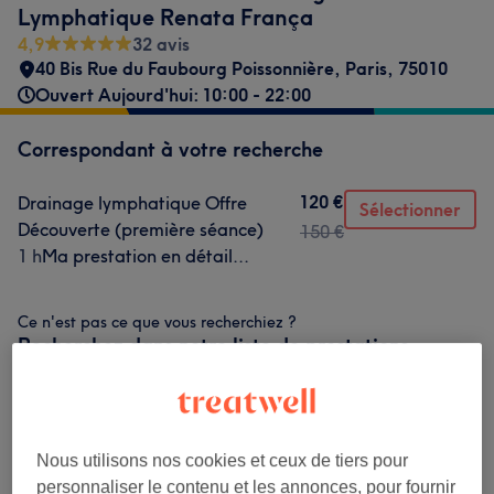
Lymphatique Renata França
4,9
32 avis
40 Bis Rue du Faubourg Poissonnière
,
Paris
,
75010
Ouvert Aujourd'hui: 10:00 - 22:00
Correspondant à votre recherche
120 €
Drainage lymphatique Offre
Sélectionner
Découverte (première séance)
150 €
1 h
Ma prestation en détail...
Ce n'est pas ce que vous recherchiez ?
Recherchez dans notre liste de prestations
Drainage Lymphatique Renata
à partir de 70 €
França
(
3
)
Nous utilisons nos cookies et ceux de tiers pour
personnaliser le contenu et les annonces, pour fournir