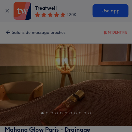
Treatwell
Use app
130K
Salons de massage proches
JE M'IDENTIFIE
Mahana Glow Paris - Drainage