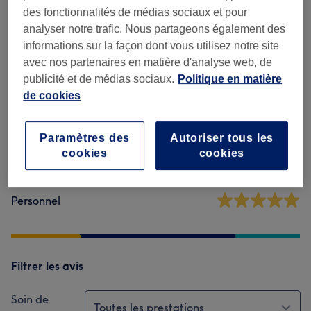
des fonctionnalités de médias sociaux et pour
Avis sur l'établissement
analyser notre trafic. Nous partageons également des
informations sur la façon dont vous utilisez notre site
avec nos partenaires en matière d'analyse web, de
4,9
publicité et de médias sociaux.
Politique en matière
de cookies
32 avis
Ambiance
Paramètres des
Autoriser tous les
cookies
cookies
Propreté
Personnel
Filtrer les avis
Soin de
Toutes les prestations