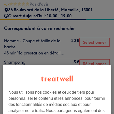
-,-
Pas d'avis
36 Boulevard de la Liberté
,
Marseille
,
13001
Ouvert Aujourd'hui: 10:00 - 19:00
Correspondant à votre recherche
20 €
Homme - Coupe et taille de la
Sélectionner
barbe
45 min
Ma prestation en détail...
5 €
Shampoing
Sélectionner
10 min
Ma prestation en détail...
5 €
Homme - Soin du visage
Sélectionner
1 h
Ma prestation en détail...
Nous utilisons nos cookies et ceux de tiers pour
personnaliser le contenu et les annonces, pour fournir
Ce n'est pas ce que vous recherchiez ?
Recherchez dans notre liste de prestations
des fonctionnalités de médias sociaux et pour
analyser notre trafic. Nous partageons également des