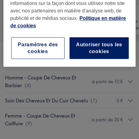
informations sur la façon dont vous utilisez notre site
avec nos partenaires en matière d'analyse web, de
publicité et de médias sociaux.
Politique en matière
Manucure et
Tout
Coiffure
de cookies
Beauté des pie
Paramètres des
Autoriser tous les
cookies
cookies
Enfant - Coupe De Cheveux Et
à partir de 8 €
Coiffure
(
2
)
Homme - Coupe De Cheveux Et
à partir de 10 €
Barbier
(
4
)
Soin Des Cheveux Et Du Cuir Chevelu
(
1
)
5 €
Femme - Coupe De Cheveux Et
à partir de 20 €
Coiffure
(
9
)