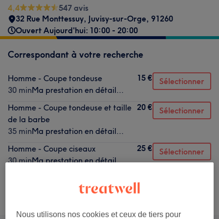
4,4
547 avis
32 Rue Monttessuy
,
Juvisy-sur-Orge
,
91260
Ouvert Aujourd'hui: 10:00 - 20:00
Correspondant à votre recherche
15 €
Homme - Coupe tondeuse
Sélectionner
30 min
Ma prestation en détail...
20 €
Homme - Coupe tondeuse et taille
Sélectionner
de la barbe
35 min
Ma prestation en détail...
25 €
Homme - Coupe ciseaux
Sélectionner
30 min
Ma prestation en détail...
Ce n'est pas ce que vous recherchiez ?
Recherchez dans notre liste de prestations
Nous utilisons nos cookies et ceux de tiers pour