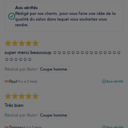
Avis vérifiés
Rédigé par nos clients, pour vous faire une idée de la
qualité du salon dans lequel vous souhaitez vous
rendre.
super merci beaucoup ☺️☺️☺️☺️☺️☺️☺️☺️☺️☺️☺️☺️☺️☺️☺️
☺️☺️☺️☺️☺️☺️
Réalisé par Bala
•
Coupe homme
Paul
•
il y a 2 mois
Avis vérifié
Très bien
Réalisé par Bala
•
Coupe homme
Tristan
•
il y a 3 mois
Avis vérifié