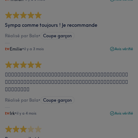
Sympa comme toujours ! Je recommande
Réalisé par Bala
•
Coupe garçon
Emilie
•
il y a 3 mois
Avis vérifié
👌🏾👌🏾👌🏾👍🏾👍🏾👍🏾👍🏾👍🏾👍🏾👍🏾👍🏾👍🏾👍🏾👍🏾👍🏾👍🏾👍🏾👍🏾👍🏾👍🏾
👍🏾👍🏾👍🏾👍🏾👍🏾👍🏾👍🏾👍🏾👍🏾👍🏾👍🏾👍🏾👍🏾👍🏾👍🏾👍🏾👍🏾👍🏾👍🏾👍🏾
👍🏾👍🏾👍🏾👍🏾
Réalisé par Bala
•
Coupe garçon
Irk
•
il y a 4 mois
Avis vérifié