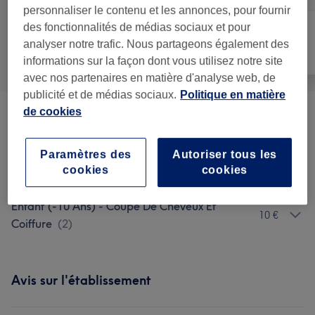
personnaliser le contenu et les annonces, pour fournir
des fonctionnalités de médias sociaux et pour
analyser notre trafic. Nous partageons également des
Tout
Coiffure
Visage
informations sur la façon dont vous utilisez notre site
avec nos partenaires en matière d'analyse web, de
publicité et de médias sociaux.
Politique en matière
de cookies
Homme - Coupe De Cheveux Et
à partir de 5 €
Barbe
(
14
)
Paramètres des
Autoriser tous les
cookies
cookies
Coloration Et Mèches
(
4
)
à partir de 30 €
Enfant (-10 Ans) - Coupe De Cheveux Et
10 €
Coiffure
(
2
)
Avis sur l'établissement