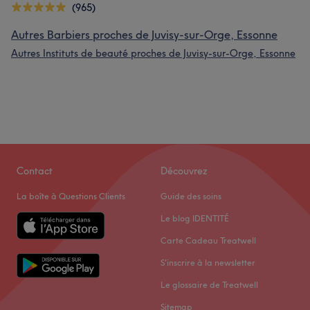
(965)
Autres Barbiers proches de Juvisy-sur-Orge, Essonne
Autres Instituts de beauté proches de Juvisy-sur-Orge, Essonne
Contact
Découvrez
La boîte à Questions Clients
Guide des soins
Le blog IDENTITÉ
Carte Cadeau Treatwell
S'inscrire à la newsletter
Le glossaire de Treatwell
Sitemap