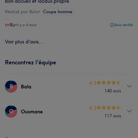
Bon accueil et locaux propre.
Réalisé par Bala
•
Coupe homme
Ru
•
il y a 4 mois
Avis vérifié
Voir plus d'avis...
Rencontrez l'équipe
4.3
B
Bala
140 avis
Prestations
4.3
O
Ousmane
117 avis
Visage
Coiffure
Prestations