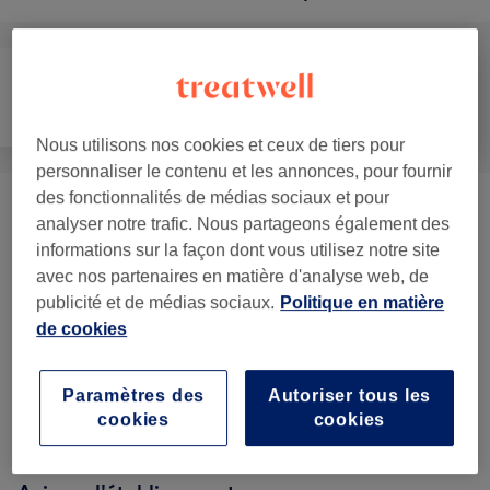
Épilation
Visage
Massage
Nous utilisons nos cookies et ceux de tiers pour
personnaliser le contenu et les annonces, pour fournir
des fonctionnalités de médias sociaux et pour
SOIN DES CHEVEUX ET DU CUIR
analyser notre trafic. Nous partageons également des
à partir de 30 €
CHEVELU
(
1
)
informations sur la façon dont vous utilisez notre site
avec nos partenaires en matière d'analyse web, de
MASSAGE KOBIDO
(
1
)
70 €
publicité et de médias sociaux.
Politique en matière
de cookies
FORFAITS
(
2
)
à partir de 80 €
Paramètres des
Autoriser tous les
PRESTATIONS DIVERSES
(
3
)
à partir de 8 €
cookies
cookies