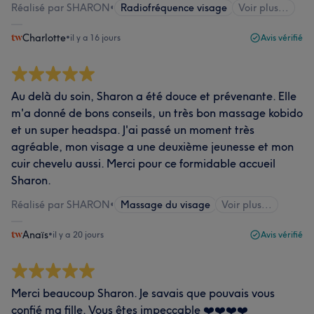
Réalisé par SHARON
•
Radiofréquence visage
Voir plus...
Charlotte
•
il y a 16 jours
Avis vérifié
Au delà du soin, Sharon a été douce et prévenante. Elle
m'a donné de bons conseils, un très bon massage kobido
et un super headspa. J'ai passé un moment très
agréable, mon visage a une deuxième jeunesse et mon
cuir chevelu aussi. Merci pour ce formidable accueil
Sharon.
Réalisé par SHARON
•
Massage du visage
Voir plus...
Anaïs
•
il y a 20 jours
Avis vérifié
Merci beaucoup Sharon. Je savais que pouvais vous
confié ma fille. Vous êtes impeccable ❤️❤️❤️❤️