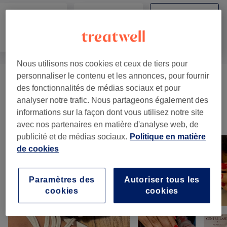
Épilation
Visage
Corps
Nous utilisons nos cookies et ceux de tiers pour
personnaliser le contenu et les annonces, pour fournir
Perte De Poids Et Anti-cellulite
(
2
)
à partir de 75 €
des fonctionnalités de médias sociaux et pour
analyser notre trafic. Nous partageons également des
informations sur la façon dont vous utilisez notre site
Notre travail
avec nos partenaires en matière d'analyse web, de
Appuyez sur l'image pour voir plus de détails
publicité et de médias sociaux.
Politique en matière
de cookies
Paramètres des
Autoriser tous les
cookies
cookies