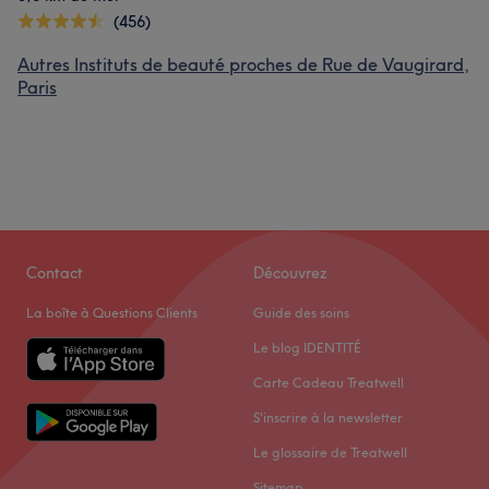
(456)
Autres Instituts de beauté proches de Rue de Vaugirard,
Paris
Contact
Découvrez
La boîte à Questions Clients
Guide des soins
Le blog IDENTITÉ
Carte Cadeau Treatwell
S'inscrire à la newsletter
Le glossaire de Treatwell
Sitemap