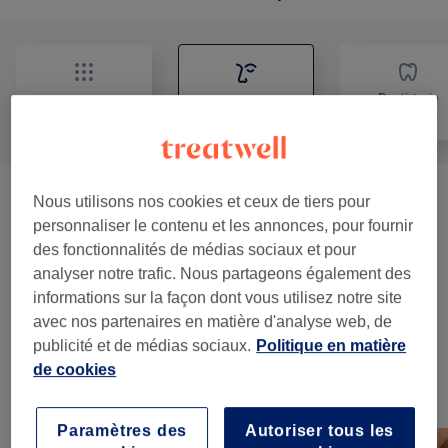
Dentisterie
Tout
Visage
esthétique
Nous utilisons nos cookies et ceux de tiers pour
Soin Du Visage
(
9
)
à partir de 50 €
personnaliser le contenu et les annonces, pour fournir
des fonctionnalités de médias sociaux et pour
Maquillage Permanent Et Semi-
à partir de 95 €
analyser notre trafic. Nous partageons également des
permanent
(
6
)
informations sur la façon dont vous utilisez notre site
avec nos partenaires en matière d'analyse web, de
Beauté Du Regard
(
6
)
à partir de 30 €
publicité et de médias sociaux.
Politique en matière
de cookies
Notre travail
Appuyez sur l'image pour voir plus de détails
Paramètres des
Autoriser tous les