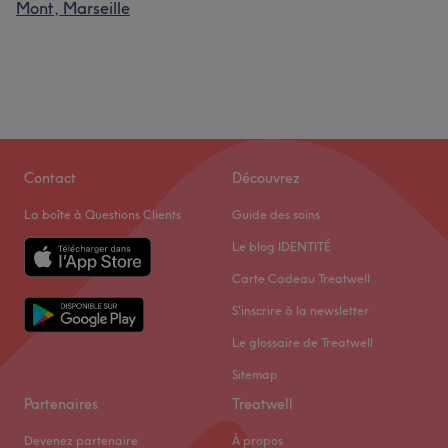
Mont, Marseille
Contact
Découvrez
La boîte à Questions Clients
Guide des soins
Le blog IDENTITÉ
Carte Cadeau Treatwell
S'inscrire à la newsletter
Le glossaire de Treatwell
Sitemap
Partenaires
Treatwell
Devenez partenaire
À propos