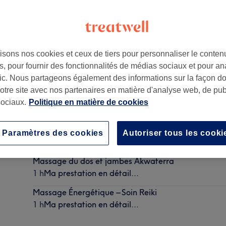
isons nos cookies et ceux de tiers pour personnaliser le contenu
, pour fournir des fonctionnalités de médias sociaux et pour an
006
afic. Nous partageons également des informations sur la façon d
notre site avec nos partenaires en matière d'analyse web, de publ
ociaux.
Politique en matière de cookies
Massage Kobido – Lifting Visage
Paramètres des cookies
Autoriser tous les cooki
1 h
Ma prestation en détail...
Massage du dos et jambes Akwaterra
1 h
Ma prestation en détail...
Massage Énergétique – Soin Reiki
1 h
Ma prestation en détail...