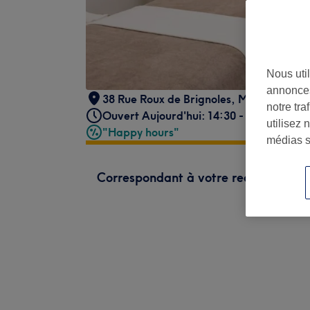
Nous util
annonces
38 Rue Roux de Brignoles
,
Marseille
,
13
notre tr
Ouvert Aujourd'hui: 14:30 - 20:00
utilisez 
"Happy hours"
médias s
Correspondant à votre recherche