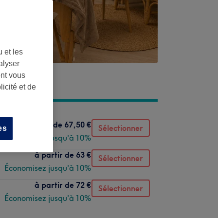
 et les
alyser
ont vous
icité et de
à partir de
67,50 €
Sélectionner
es
Économisez jusqu'à 10%
à partir de
63 €
Sélectionner
Économisez jusqu'à 10%
à partir de
72 €
Sélectionner
Économisez jusqu'à 10%