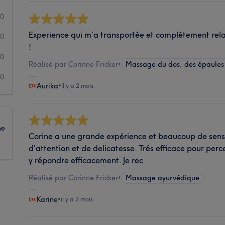
0
Experience qui m’a transportée et complètement relax
0
!
0
Réalisé par Corinne Fricker
•
Massage du dos, des épaules 
0
Aurika
•
il y a 2 mois
ne
Corine a une grande expérience et beaucoup de sensib
d’attention et de delicatesse. Trés efficace pour perc
y répondre efficacement. Je rec
Réalisé par Corinne Fricker
•
Massage ayurvédique
Karine
•
il y a 2 mois