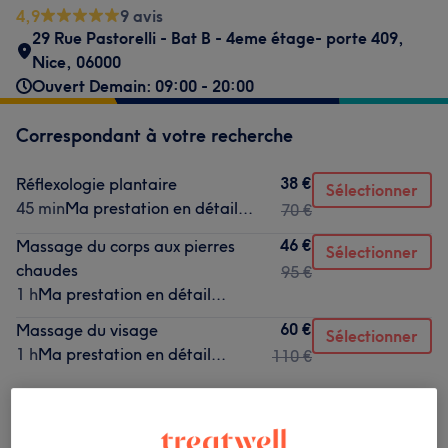
4,9
9 avis
29 Rue Pastorelli - Bat B - 4eme étage- porte 409
,
Nice
,
06000
Ouvert Demain: 09:00 - 20:00
Correspondant à votre recherche
38 €
Réflexologie plantaire
Sélectionner
45 min
Ma prestation en détail...
70 €
46 €
Massage du corps aux pierres
Sélectionner
chaudes
95 €
1 h
Ma prestation en détail...
60 €
Massage du visage
Sélectionner
1 h
Ma prestation en détail...
110 €
Ce n'est pas ce que vous recherchiez ?
Recherchez dans notre liste de prestations