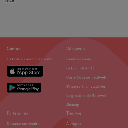
Nice
Contact
Découvrez
La boîte à Questions Clients
Guide des soins
Le blog IDENTITÉ
Carte Cadeau Treatwell
S'inscrire à la newsletter
Le glossaire de Treatwell
Sitemap
Partenaires
Treatwell
Devenez partenaire
À propos