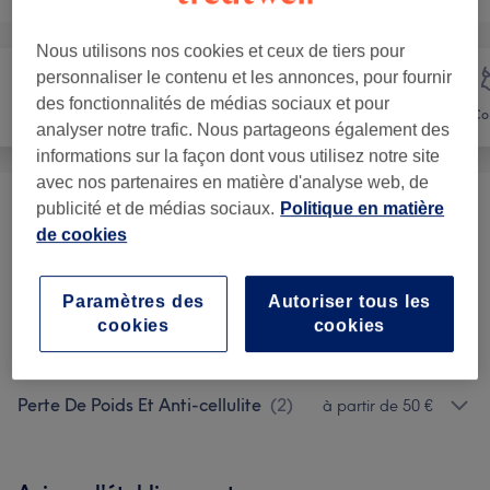
Nous utilisons nos cookies et ceux de tiers pour
personnaliser le contenu et les annonces, pour fournir
des fonctionnalités de médias sociaux et pour
Visage
Massage
Co
analyser notre trafic. Nous partageons également des
informations sur la façon dont vous utilisez notre site
avec nos partenaires en matière d'analyse web, de
publicité et de médias sociaux.
Politique en matière
Massage Classique
(
12
)
à partir de 35 €
de cookies
Réflexologie Et Massage
à partir de 38 €
Lymphatique
(
2
)
Paramètres des
Autoriser tous les
cookies
cookies
Massage Avec Chaleur
(
2
)
à partir de 46 €
Perte De Poids Et Anti-cellulite
(
2
)
à partir de 50 €