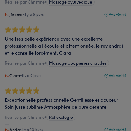
Réalisé par Christine
•
Massage ayurvédique
Jérome
•
il y a 5 jours
Avis vérifié
Une tres belle expérience avec une excellente
professionnelle a l'écoute et attentionnée. Je reviendrai
et je conseille forcément. Clara
Réalisé par Christine
•
Massage aux pierres chaudes
Clara
•
il y a 9 jours
Avis vérifié
Exceptionnelle professionnelle Gentillesse et douceur
Soin juste sublime Atmosphère de pure détente
Réalisé par Christine
•
Réflexologie
Anda
•
il y a 13 jours
Avis vérifié