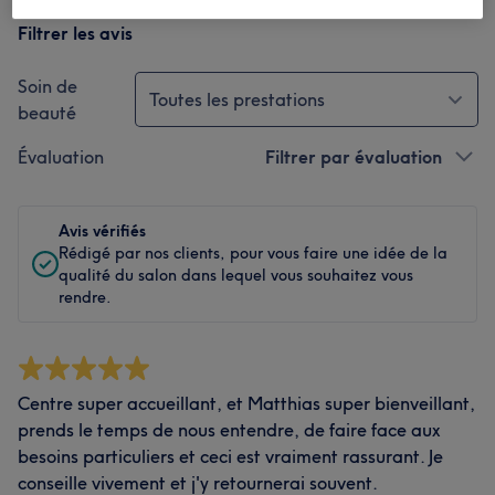
Filtrer les avis
Soin de
Toutes les prestations
beauté
Évaluation
Filtrer par évaluation
Avis vérifiés
Rédigé par nos clients, pour vous faire une idée de la
qualité du salon dans lequel vous souhaitez vous
rendre.
Centre super accueillant, et Matthias super bienveillant,
prends le temps de nous entendre, de faire face aux
besoins particuliers et ceci est vraiment rassurant. Je
conseille vivement et j'y retournerai souvent.