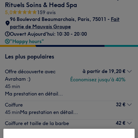
Rituels Soins & Head Spa
5,0
159 avis
96 Boulevard Beaumarchais
,
Paris
,
75011 -
Fait
partie de Mauvais Groupe
Ouvert Aujourd'hui: 10:30 - 20:00
"Happy hours"
Les plus populaires
à partir de
19,20 €
Offre découverte avec
Avraham :)
Économisez jusqu'à 40%
45 min
Ma prestation en détail...
32 €
Coiffure
45 min
Ma prestation en détail...
42 €
Coiffure et taille de la barbe
45 min
Ma prestation en détail...