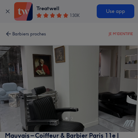
Treatwell
Use app
130K
Barbiers proches
JE M'IDENTIFIE
Mauvais – Coiffeur & Barbier Paris 11e |