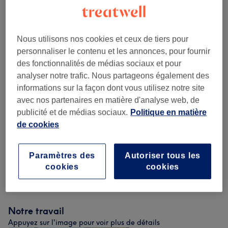
à partir de
40 €
Coiffure, Soin & Produit de beauté
45 min
Ma prestation en détail...
à partir de
19,20 €
Offre découverte avec
Nous utilisons nos cookies et ceux de tiers pour
Avraham :)
Économisez jusqu'à 40%
personnaliser le contenu et les annonces, pour fournir
45 min
des fonctionnalités de médias sociaux et pour
Ma prestation en détail...
analyser notre trafic. Nous partageons également des
informations sur la façon dont vous utilisez notre site
avec nos partenaires en matière d'analyse web, de
Recherchez dans notre liste de prestations
publicité et de médias sociaux.
Politique en matière
de cookies
Homme - Coupe De Cheveux Et
à partir de 19,20 €
Barbier
(
5
)
Paramètres des
Autoriser tous les
cookies
cookies
Femme - Pixie Cut
(
1
)
à partir de 40 €
Notre travail
Appuyez sur l'image pour voir plus de détails