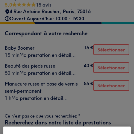
5,0
15 avis
4 Rue Antoine Roucher
,
Paris
,
75016
Ouvert Aujourd'hui: 10:00 - 19:30
Correspondant à votre recherche
15 €
Baby Boomer
Sélectionner
15 min
Ma prestation en détail...
40 €
Beauté des pieds russe
Sélectionner
50 min
Ma prestation en détail...
55 €
Manucure russe et pose de vernis
Sélectionner
semi-permanent
1 h
Ma prestation en détail...
Ce n'est pas ce que vous recherchiez ?
Recherchez dans notre liste de prestations