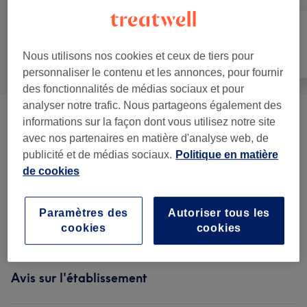
Manucure et
Nous utilisons nos cookies et ceux de tiers pour
Tout
Épilation
Beauté des pieds
personnaliser le contenu et les annonces, pour fournir
des fonctionnalités de médias sociaux et pour
analyser notre trafic. Nous partageons également des
Manucure
(
6
)
informations sur la façon dont vous utilisez notre site
à partir de 35 €
avec nos partenaires en matière d'analyse web, de
publicité et de médias sociaux.
Politique en matière
Pose De Faux Ongles
(
4
)
à partir de 50 €
de cookies
Nail Art Et Suppléments
(
1
)
15 €
Paramètres des
Autoriser tous les
Beauté Des Pieds
(
5
)
à partir de 40 €
cookies
cookies
Avis sur l'établissement