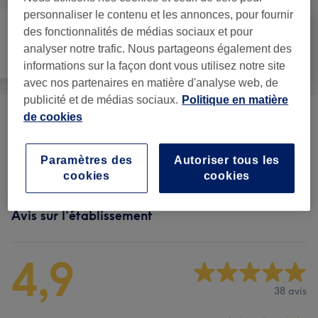
personnaliser le contenu et les annonces, pour fournir
des fonctionnalités de médias sociaux et pour
Manucure et
analyser notre trafic. Nous partageons également des
Tout
Coiffure
Beauté des pieds
informations sur la façon dont vous utilisez notre site
avec nos partenaires en matière d'analyse web, de
publicité et de médias sociaux.
Politique en matière
de cookies
Manucure
(
8
)
à partir de 0,20 €
Beauté Des Mains & Des Pieds
(
4
)
à partir de 20 €
Paramètres des
Autoriser tous les
cookies
cookies
Avis sur l'établissement
4,9
38 avis