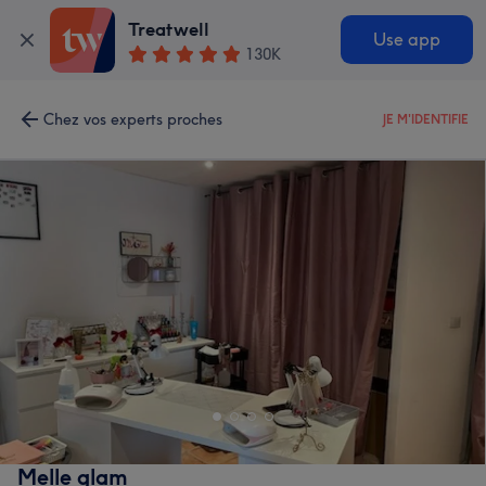
Treatwell
Use app
130K
Chez vos experts proches
JE M'IDENTIFIE
Melle glam