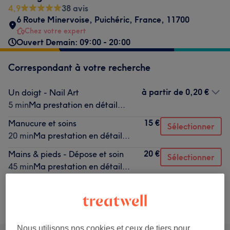
4,9
38 avis
6 Route Minervoise
,
Puichéric
,
France
,
11700
Chez votre expert
Ouvert Demain: 09:00 - 20:00
Correspondant à votre recherche
à partir de
0,20 €
Un doigt - Nail Art
5 min
Ma prestation en détail...
15 €
Manucure et soins
Sélectionner
20 min
Ma prestation en détail...
20 €
Mains & pieds - Dépose et soin
Sélectionner
45 min
Ma prestation en détail...
Ce n'est pas ce que vous recherchiez ?
Recherchez dans notre liste de prestations
Nous utilisons nos cookies et ceux de tiers pour