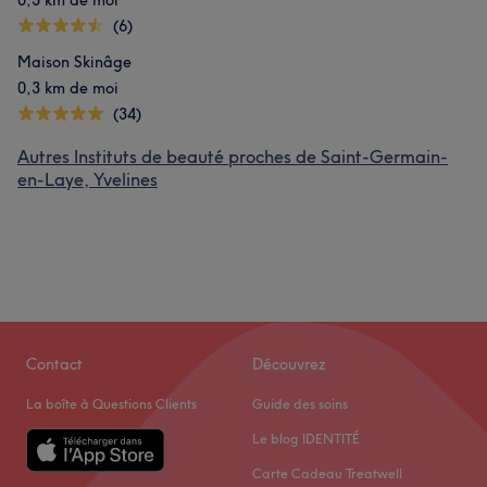
0,3 km de moi
(6)
Maison Skinâge
0,3 km de moi
(34)
Autres Instituts de beauté proches de Saint-Germain-
en-Laye, Yvelines
Contact
Découvrez
La boîte à Questions Clients
Guide des soins
Le blog IDENTITÉ
Carte Cadeau Treatwell