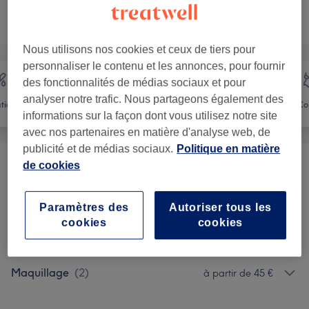
Ce n'est pas ce que vous recherchiez ?
Recherchez dans notre liste de prestations
Nous utilisons nos cookies et ceux de tiers pour
personnaliser le contenu et les annonces, pour fournir
des fonctionnalités de médias sociaux et pour
analyser notre trafic. Nous partageons également des
ation
Visage
Massage
Co
informations sur la façon dont vous utilisez notre site
avec nos partenaires en matière d'analyse web, de
publicité et de médias sociaux.
Politique en matière
de cookies
Femme - Épilation À La Cire
(
2
)
à partir de 10 €
Soin Du Visage
(
13
)
à partir de 15 €
Paramètres des
Autoriser tous les
cookies
cookies
Beauté Du Regard
(
9
)
à partir de 17 €
Maquillage
(
2
)
à partir de 45 €