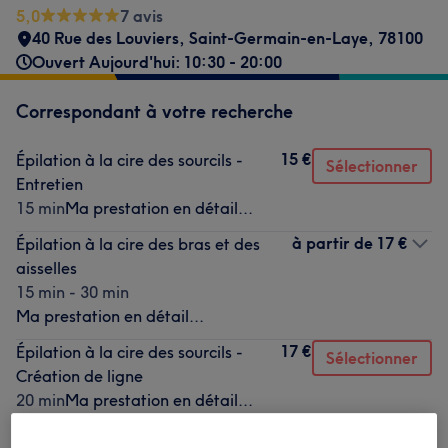
5,0
7 avis
40 Rue des Louviers
,
Saint-Germain-en-Laye
,
78100
Ouvert Aujourd'hui: 10:30 - 20:00
Correspondant à votre recherche
15 €
Épilation à la cire des sourcils -
Sélectionner
Entretien
15 min
Ma prestation en détail...
à partir de
17 €
Épilation à la cire des bras et des
aisselles
15 min - 30 min
Ma prestation en détail...
17 €
Épilation à la cire des sourcils -
Sélectionner
Création de ligne
20 min
Ma prestation en détail...