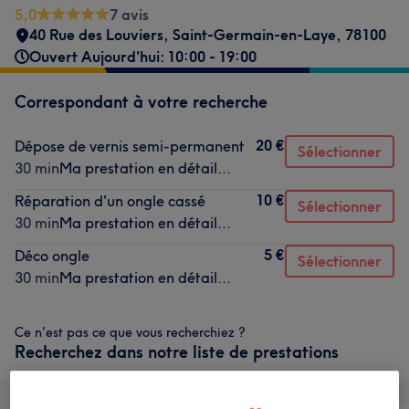
5,0
7 avis
40 Rue des Louviers
,
Saint-Germain-en-Laye
,
78100
Ouvert Aujourd'hui: 10:00 - 19:00
Correspondant à votre recherche
20 €
Dépose de vernis semi-permanent
Sélectionner
30 min
Ma prestation en détail...
10 €
Réparation d'un ongle cassé
Sélectionner
30 min
Ma prestation en détail...
5 €
Déco ongle
Sélectionner
30 min
Ma prestation en détail...
Ce n'est pas ce que vous recherchiez ?
Recherchez dans notre liste de prestations