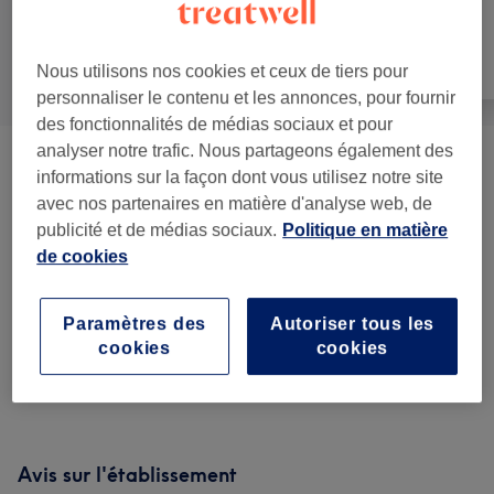
Manucure et
Tout
Épilation
Nous utilisons nos cookies et ceux de tiers pour
Beauté des pieds
personnaliser le contenu et les annonces, pour fournir
des fonctionnalités de médias sociaux et pour
analyser notre trafic. Nous partageons également des
Manucure Et Beauté Des Pieds
(
5
)
à partir de 68 €
informations sur la façon dont vous utilisez notre site
avec nos partenaires en matière d'analyse web, de
Manucure
(
11
)
à partir de 15 €
publicité et de médias sociaux.
Politique en matière
de cookies
Beauté Des Pieds
(
6
)
à partir de 30 €
Paramètres des
Autoriser tous les
Pose De Faux Ongles
(
6
)
à partir de 10 €
cookies
cookies
Nail Art Et Suppléments
(
1
)
5 €
Avis sur l'établissement