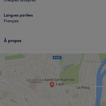
Chèques acceptés
Langues parlées
Français
À propos