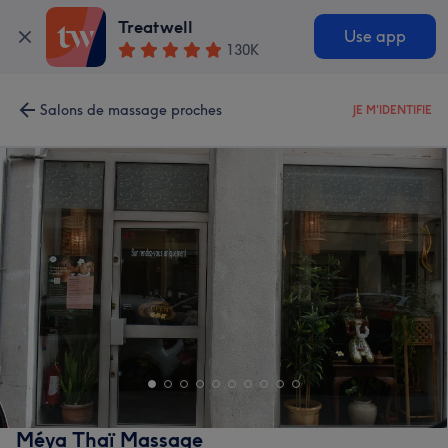
Treatwell
Use app
130K
Salons de massage proches
JE M'IDENTIFIE
Méya Thaï Massage