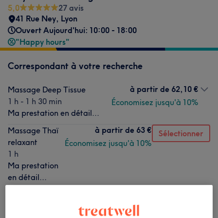
5,0
27 avis
41 Rue Ney
,
Lyon
Ouvert Aujourd'hui: 10:00 - 18:00
"Happy hours"
Correspondant à votre recherche
à partir de
62,10 €
Massage Deep Tissue
1 h - 1 h 30 min
Économisez jusqu'à 10%
Ma prestation en détail...
à partir de
63 €
Massage Thaï
Sélectionner
relaxant
Économisez jusqu'à 10%
1 h
Ma prestation
en détail...
à partir de
72 €
Massage californien
1 h - 1 h 30 min
Économisez jusqu'à 10%