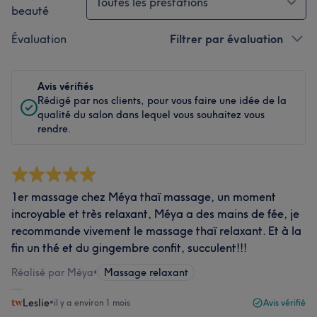
Toutes les prestations
beauté
Évaluation
Filtrer par évaluation
Avis vérifiés
Rédigé par nos clients, pour vous faire une idée de la
qualité du salon dans lequel vous souhaitez vous
rendre.
1er massage chez Méya thaï massage, un moment
incroyable et très relaxant, Méya a des mains de fée, je
recommande vivement le massage thaï relaxant. Et à la
fin un thé et du gingembre confit, succulent!!!
Réalisé par Méya
•
Massage relaxant
Leslie
•
il y a environ 1 mois
Avis vérifié