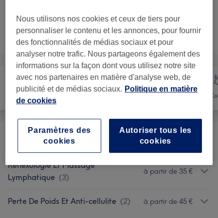
Ma prestation en détail...
Nous utilisons nos cookies et ceux de tiers pour
Ce n'est pas ce que vous recherchiez ?
personnaliser le contenu et les annonces, pour fournir
Recherchez dans notre liste de prestations
des fonctionnalités de médias sociaux et pour
analyser notre trafic. Nous partageons également des
informations sur la façon dont vous utilisez notre site
avec nos partenaires en matière d'analyse web, de
publicité et de médias sociaux.
Politique en matière
Visage
Massage
Co
de cookies
Paramètres des
Autoriser tous les
Massage Classique
(
10
)
cookies
cookies
à partir de 35 €
Réflexologie Et Massage
à partir de 35 €
Lymphatique
(
3
)
Perte De Poids Et Anti-cellulite
(
2
)
à partir de 45 €