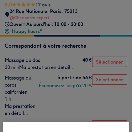
5,0
17 avis
24 Rue Nationale
,
Paris
,
75013
Chez votre expert
Ouvert Aujourd'hui: 10:00 - 20:00
"Happy hours"
Correspondant à votre recherche
40 €
Massage du dos
Sélectionner
30 min
Ma prestation en détail...
à partir de
56 €
Massage du
Sélectionner
corps
Économisez jusqu'à 20%
californien
1 h
Ma prestation
en détail...
70 €
Massage du corps aux huiles
Sélectionner
essentielles