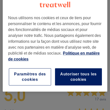
1 h
Ma prestation en détail...
Nous utilisons nos cookies et ceux de tiers pour
Ce n'est pas ce que vous recherchiez ?
personnaliser le contenu et les annonces, pour fournir
Recherchez dans notre liste de prestations
des fonctionnalités de médias sociaux et pour
analyser notre trafic. Nous partageons également des
Massage Classique
(
6
)
à partir de 30 €
informations sur la façon dont vous utilisez notre site
avec nos partenaires en matière d'analyse web, de
Massage Équilibre
(
1
)
publicité et de médias sociaux.
Politique en matière
85 €
de cookies
Avis sur l'établissement
Paramètres des
Autoriser tous les
cookies
cookies
5,0
17 avis