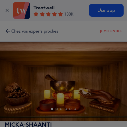
Treatwell
Use app
130K
Chez vos experts proches
JE M'IDENTIFIE
MICKA-SHAANTI