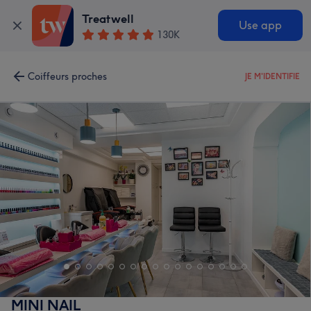
Treatwell
Use app
130K
Coiffeurs proches
JE M'IDENTIFIE
MINI NAIL