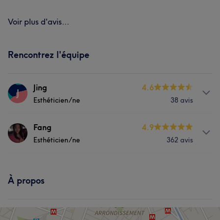
Voir plus d'avis...
Rencontrez l'équipe
Jing
4.6
J
Esthéticien/ne
38 avis
Prestations
Fang
4.9
Esthéticien/ne
362 avis
Manucure et Beauté des pieds
Prestations
À propos
Visage
Épilation
Manucure et Beauté des pieds