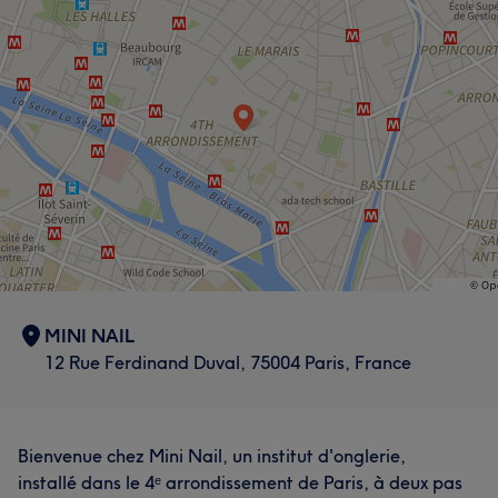
L'avis de nos clients sur Fang
Attentif/ive
9
Expert/e
7
Qualifié/e
7
Méticuleux/euse
7
MINI NAIL
12 Rue Ferdinand Duval, 75004 Paris, France
Bienvenue chez Mini Nail, un institut d'onglerie,
installé dans le 4ᵉ arrondissement de Paris, à deux pas