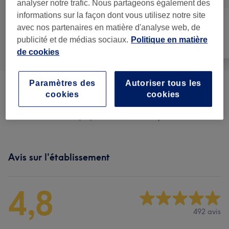
analyser notre trafic. Nous partageons également des
informations sur la façon dont vous utilisez notre site
avec nos partenaires en matière d'analyse web, de
Manucure et
publicité et de médias sociaux.
Politique en matière
Tout
Épilation
Beauté des pieds
de cookies
Paramètres des
Autoriser tous les
Manucure
(
30
)
à partir de 5 €
cookies
cookies
Beauté Des Pieds
(
13
)
à partir de 15 €
Avis sur l'établissement
4,8
492 avis