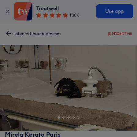
Treatwell
Use app
130K
Cabines beauté proches
JE M'IDENTIFIE
Mirela Kerato Paris