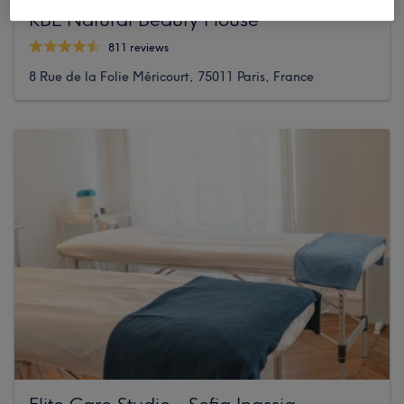
KBL Natural Beauty House
811 reviews
8 Rue de la Folie Méricourt, 75011 Paris, France
Elite Care Studio - Sofia Inassia