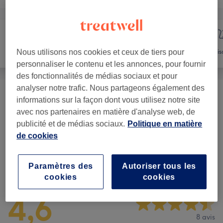
Manucure et
Épilation
Vis
Nous utilisons nos cookies et ceux de tiers pour
Beauté des pieds
personnaliser le contenu et les annonces, pour fournir
des fonctionnalités de médias sociaux et pour
analyser notre trafic. Nous partageons également des
Femme - Épilation Au Fil
(
2
)
à partir de 4 €
informations sur la façon dont vous utilisez notre site
avec nos partenaires en matière d'analyse web, de
Femme - Épilation À La Cire
(
19
)
publicité et de médias sociaux.
Politique en matière
à partir de 3 €
de cookies
Avis sur l'établissement
Paramètres des
Autoriser tous les
cookies
cookies
4,6
8 avis