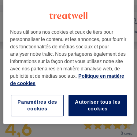
Manucure et
Épilation
Vis
Nous utilisons nos cookies et ceux de tiers pour
Beauté des pieds
personnaliser le contenu et les annonces, pour fournir
des fonctionnalités de médias sociaux et pour
analyser notre trafic. Nous partageons également des
Femme - Épilation Au Fil
(
2
)
à partir de 4 €
informations sur la façon dont vous utilisez notre site
avec nos partenaires en matière d'analyse web, de
Femme - Épilation À La Cire
(
19
)
publicité et de médias sociaux.
Politique en matière
à partir de 3 €
de cookies
Avis sur l'établissement
Paramètres des
Autoriser tous les
cookies
cookies
4,6
8 avis