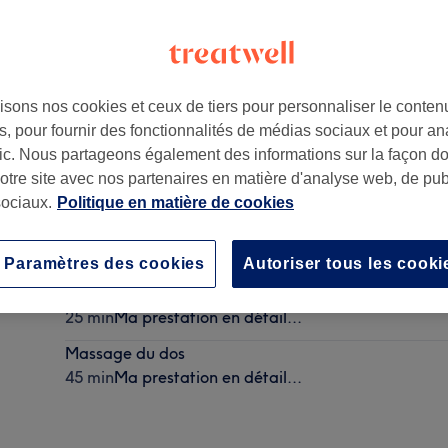
isons nos cookies et ceux de tiers pour personnaliser le contenu
, pour fournir des fonctionnalités de médias sociaux et pour an
afic. Nous partageons également des informations sur la façon d
notre site avec nos partenaires en matière d'analyse web, de publ
ociaux.
Politique en matière de cookies
Massage des jambes + pieds
20 min
Ma prestation en détail...
Paramètres des cookies
Autoriser tous les cooki
Massage de la tête
25 min
Ma prestation en détail...
Massage du dos
45 min
Ma prestation en détail...