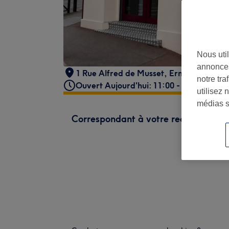
Nous util
annonces
1 Rue Alfred de Musset
,
Ermont
,
95120
notre tr
Ouvert Aujourd'hui: 11:00 - 20:00
utilisez 
médias s
Correspondant à votre recherche