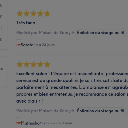
0
0
Très bien
1
Réalisé par Maison de Karayil
•
Épilation du visage au fil
0
Sarah
•
il y a 23 jours
ne
Excellent salon ! L’équipe est accueillante, professionn
service est de grande qualité. Je suis très satisfaite 
parfaitement à mes attentes. L’ambiance est agréable
propres et bien entretenus. Je recommande ce salon sa
avec plaisir !
Réalisé par Maison de Karayil
•
Épilation du visage au fil
Mathusha
•
il y a environ 1 mois