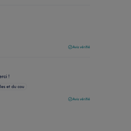
Avis vérifié
rci !
es et du cou
Avis vérifié