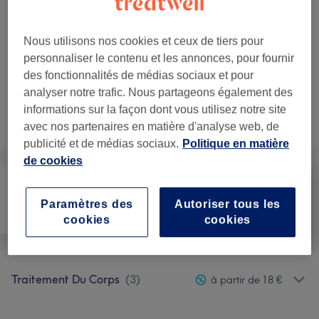
Soin vajacial et
Sélectionner
épilation
Économisez jusqu'à 10%
1 h 15 min
Nous utilisons nos cookies et ceux de tiers pour
Ma prestation
personnaliser le contenu et les annonces, pour fournir
en détail...
des fonctionnalités de médias sociaux et pour
analyser notre trafic. Nous partageons également des
informations sur la façon dont vous utilisez notre site
Ce n'est pas ce que vous recherchiez ?
Recherchez dans notre liste de prestations
avec nos partenaires en matière d'analyse web, de
publicité et de médias sociaux.
Politique en matière
de cookies
Paramètres des
Autoriser tous les
Épilation
Visage
Corps
cookies
cookies
Traitement Du Corps
(
3
)
à partir de 18 €