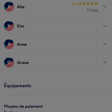
5.0
A
Alia
11 avis
Prestations
K
Kim
Corps
Visage
Épilation
Prestations
A
Anne
Manucure et Beauté des pieds
Prestations
G
Grace
Manucure et Beauté des pieds
Prestations
Équipements
Manucure et Beauté des pieds
Moyens de paiement