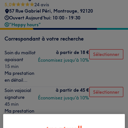
5,0
24 avis
57 Rue Gabriel Péri
,
Montrouge
,
92120
Ouvert Aujourd'hui: 10:00 - 19:30
"Happy hours"
Correspondant à votre recherche
à partir de
18 €
Soin du maillot
Sélectionner
apaisant
Économisez jusqu'à 10%
15 min
Ma prestation
en détail...
à partir de
45 €
Soin vajacial
Sélectionner
signature
Économisez jusqu'à 10%
45 min
Ma prestation
en détail...
à partir de
67,50 €