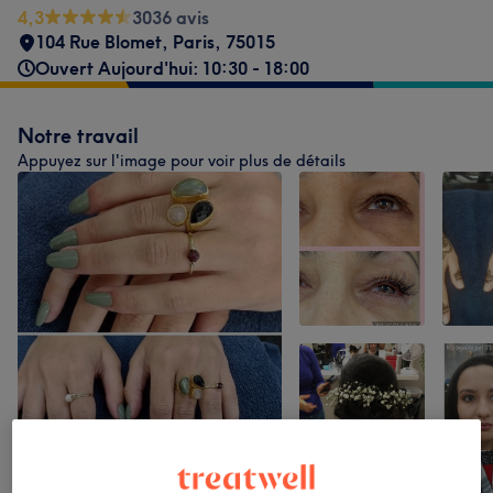
4,3
3036 avis
104 Rue Blomet
,
Paris
,
75015
Ouvert Aujourd'hui: 10:30 - 18:00
Notre travail
Appuyez sur l'image pour voir plus de détails