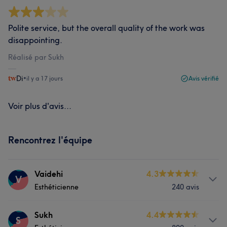
Polite service, but the overall quality of the work was
disappointing.
Réalisé par Sukh
Di
•
il y a 17 jours
Avis vérifié
Voir plus d'avis...
Rencontrez l'équipe
Vaidehi
4.3
V
Esthéticienne
240 avis
Prestations
Sukh
4.4
S