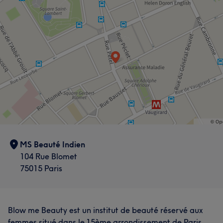
MS Beauté Indien
104 Rue Blomet
75015 Paris
L'avis de nos clients sur Sukh
Sympathique
13
Efficace
13
Professionnel/le
9
Blow me Beauty est un institut de beauté réservé aux
Méticuleux/euse
8
femmes situé dans le 15ème arrondissement de Paris,