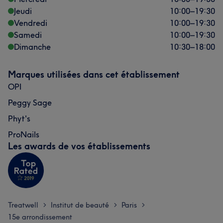
Jeudi
10:00
–
19:30
Vendredi
10:00
–
19:30
Samedi
10:00
–
19:30
Dimanche
10:30
–
18:00
L'avis de nos clients sur MS
Marques utilisées dans cet établissement
Professionnel/le
6
Efficace
6
Agréable
6
OPI
Expert/e
5
Peggy Sage
Phyt's
L'avis de nos clients sur Vaidehi
ProNails
Professionnel/le
5
Méticuleux/euse
5
Les awards de vos établissements
Treatwell
Institut de beauté
Paris
>
>
>
15e arrondissement