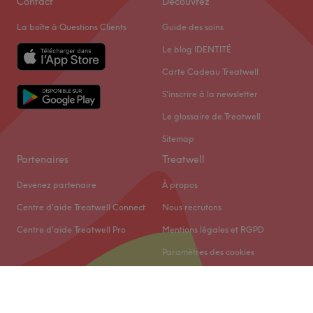
Contact
Découvrez
La boîte à Questions Clients
Guide des soins
Le blog IDENTITÉ
Carte Cadeau Treatwell
S'inscrire à la newsletter
Le glossaire de Treatwell
Sitemap
Partenaires
Treatwell
Devenez partenaire
À propos
Centre d'aide Treatwell Connect
Nous recrutons
Centre d'aide Treatwell Pro
Mentions légales et RGPD
Paramètres des cookies
© 2026 Treatwell Limited