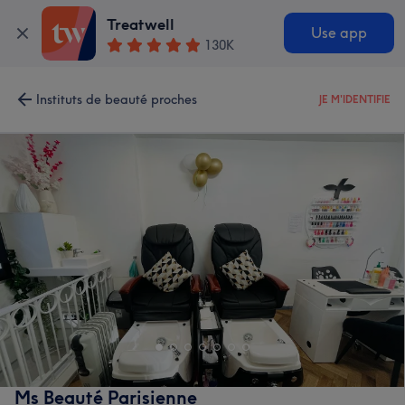
Treatwell
Use app
130K
Instituts de beauté proches
JE M'IDENTIFIE
Ms Beauté Parisienne