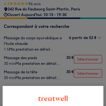
4,8
96 avis
242 Rue du Faubourg Saint-Martin
,
Paris
Ouvert Aujourd'hui: 10:15 - 19:30
Correspondant à votre recherche
à partir de
52 €
Massage du corps ayurvédique a
l'huile chaude
1 h
Ma prestation en détail...
30 €
Massage des pieds
Sélectionner
30 min
Ma prestation en détail...
30 €
Massage de la tête
Sélectionner
30 min
Ma prestation en détail...
Ce n'est pas ce que vous recherchiez ?
Recherchez dans notre liste de prestations