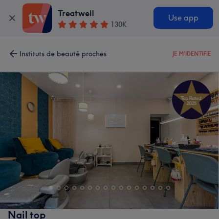
Treatwell
Use app
130K
Instituts de beauté proches
JE M'IDENTIFIE
Nail top