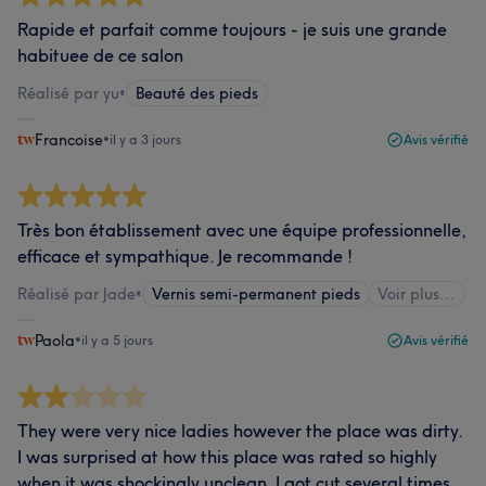
Rapide et parfait comme toujours - je suis une grande
habituee de ce salon
Réalisé par yu
•
Beauté des pieds
Francoise
•
il y a 3 jours
Avis vérifié
Très bon établissement avec une équipe professionnelle,
efficace et sympathique. Je recommande !
Réalisé par Jade
•
Vernis semi-permanent pieds
Voir plus...
Paola
•
il y a 5 jours
Avis vérifié
They were very nice ladies however the place was dirty.
I was surprised at how this place was rated so highly
when it was shockingly unclean. I got cut several times