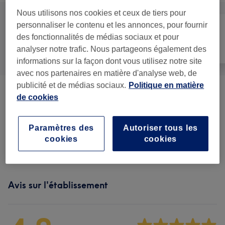
Nous utilisons nos cookies et ceux de tiers pour
personnaliser le contenu et les annonces, pour fournir
des fonctionnalités de médias sociaux et pour
Manucure et
Tout
Épilation
analyser notre trafic. Nous partageons également des
Beauté des pieds
informations sur la façon dont vous utilisez notre site
avec nos partenaires en matière d'analyse web, de
publicité et de médias sociaux.
Politique en matière
Forfaits
(
13
)
à partir de 25 €
de cookies
Beauté Des Pieds
(
11
)
à partir de 12 €
Paramètres des
Autoriser tous les
cookies
cookies
Manucure
(
30
)
à partir de 5 €
Avis sur l'établissement