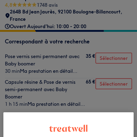
4,8
1748 avis
264B Bd Jean Jaurès, 92100 Boulogne-Billancourt,
France
Ouvert Aujourd'hui: 10:00 - 20:00
Correspondant à votre recherche
35 €
Pose vernis semi permanent avec
Sélectionner
Baby boomer
30 min
Ma prestation en détail...
65 €
Capsule résine & Pose de vernis
Sélectionner
semi-permanent avec Baby
Boomer
1 h 15 min
Ma prestation en détail...
Ce n'est pas ce que vous recherchiez ?
Recherchez dans notre liste de prestations