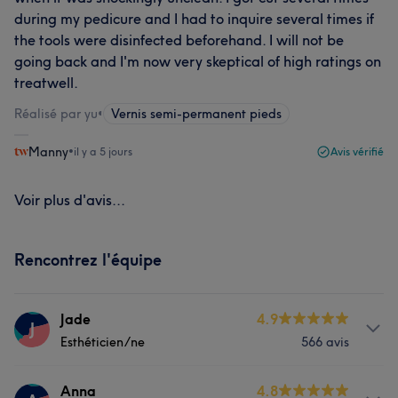
during my pedicure and I had to inquire several times if
the tools were disinfected beforehand. I will not be
going back and I'm now very skeptical of high ratings on
treatwell.
Réalisé par yu
•
Vernis semi-permanent pieds
Manny
•
il y a 5 jours
Avis vérifié
Voir plus d'avis...
Rencontrez l'équipe
Jade
4.9
J
Esthéticien/ne
566 avis
Prestations
Anna
4.8