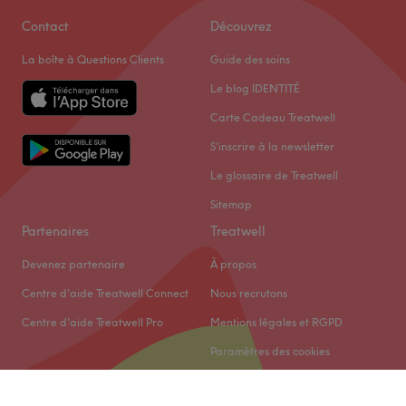
Contact
Découvrez
La boîte à Questions Clients
Guide des soins
Le blog IDENTITÉ
Carte Cadeau Treatwell
S'inscrire à la newsletter
Le glossaire de Treatwell
Sitemap
Partenaires
Treatwell
Devenez partenaire
À propos
Centre d'aide Treatwell Connect
Nous recrutons
Centre d'aide Treatwell Pro
Mentions légales et RGPD
Paramètres des cookies