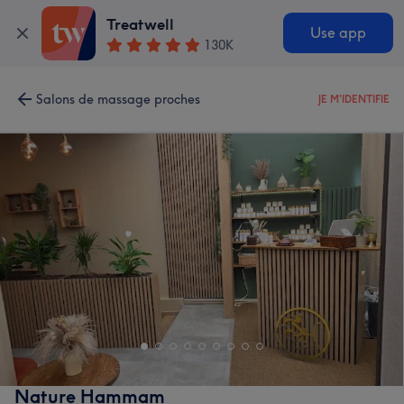
Treatwell
Use app
130K
Salons de massage proches
JE M'IDENTIFIE
Nature Hammam