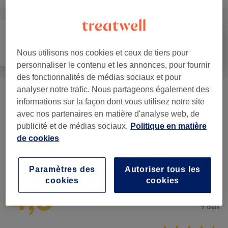
Tout
Massage
Corps
Nous utilisons nos cookies et ceux de tiers pour
personnaliser le contenu et les annonces, pour fournir
des fonctionnalités de médias sociaux et pour
analyser notre trafic. Nous partageons également des
Hammam Et Sauna Exclusivement
informations sur la façon dont vous utilisez notre site
à partir de 15 €
Pour Femmes
(
13
)
avec nos partenaires en matière d'analyse web, de
publicité et de médias sociaux.
Politique en matière
de cookies
Avis sur l'établissement
Paramètres des
Autoriser tous les
cookies
cookies
4,8
9 avis