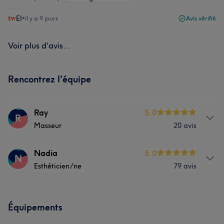
El
•
il y a 9 jours
Avis vérifié
Voir plus d'avis...
Rencontrez l'équipe
Ray
5.0
R
Masseur
20 avis
Prestations
Nadia
5.0
N
Esthéticien/ne
79 avis
Corps
Visage
Massage
Prestations
Équipements
Corps
Visage
Épilation