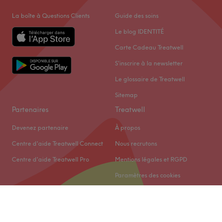
La boîte à Questions Clients
Guide des soins
Le blog IDENTITÉ
Carte Cadeau Treatwell
S'inscrire à la newsletter
Le glossaire de Treatwell
Sitemap
Partenaires
Treatwell
Devenez partenaire
À propos
Centre d'aide Treatwell Connect
Nous recrutons
Centre d'aide Treatwell Pro
Mentions légales et RGPD
Paramètres des cookies
© 2026 Treatwell Limited