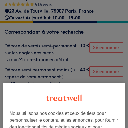
4,9
615 avis
23 Av. de Tourville, 75007 Paris, France
Ouvert Aujourd'hui: 10:00 - 19:00
Correspondant à votre recherche
10 €
Dépose de vernis semi-permanent
Sélectionner
sur les ongles des pieds
15 min
Ma prestation en détail...
40 €
Dépose semi permanent mains ( si
Sélectionner
repose de semi permanent )
1 h
Ma prestation en détail...
3 €
Nail Art
Sélectionner
15 min
Ma prestation en détail...
Nous utilisons nos cookies et ceux de tiers pour
Ce n'est pas ce que vous recherchiez ?
personnaliser le contenu et les annonces, pour fournir
Recherchez dans notre liste de prestations
des fonctionnalités de médias sociaux et pour