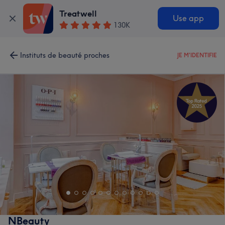
Treatwell
Use app
130K
Instituts de beauté proches
JE M'IDENTIFIE
NBeauty