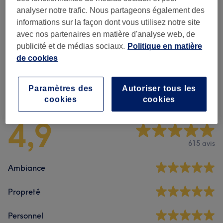
analyser notre trafic. Nous partageons également des
informations sur la façon dont vous utilisez notre site
Beauté Des Pieds
(
13
)
à partir de 10 €
avec nos partenaires en matière d'analyse web, de
publicité et de médias sociaux.
Politique en matière
Manucure
(
19
)
à partir de 3 €
de cookies
Paramètres des
Autoriser tous les
Avis sur l'établissement
cookies
cookies
4,9
615 avis
Ambiance
Propreté
Personnel