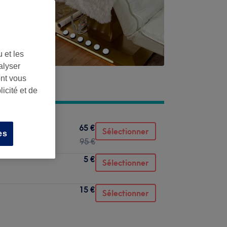
 et les
alyser
ont vous
icité et de
65 €
loration
Sélectionner
es
95 €
5 €
Sélectionner
15 €
Sélectionner