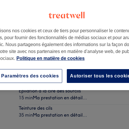
isons nos cookies et ceux de tiers pour personnaliser le contenu
, pour fournir des fonctionnalités de médias sociaux et pour an
ie
,
78200
afic. Nous partageons également des informations sur la façon d
notre site avec nos partenaires en matière d'analyse web, de publ
ociaux.
Politique en matière de cookies
Browlift + Rehaussement des cils avec teinture ou co
Paramètres des cookies
Autoriser tous les cooki
2 h 20 min
Ma prestation en détail...
Épilation à la cire des sourcils
15 min
Ma prestation en détail...
Teinture des cils
35 min
Ma prestation en détail...