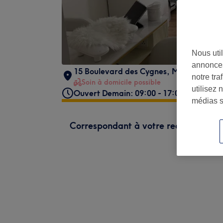
Nous util
annonces
15 Boulevard des Cygnes
,
Mantes-la-Jol
notre tr
Soin à domicile possible
utilisez 
Ouvert Demain: 09:00 - 17:00
médias s
Correspondant à votre recherche