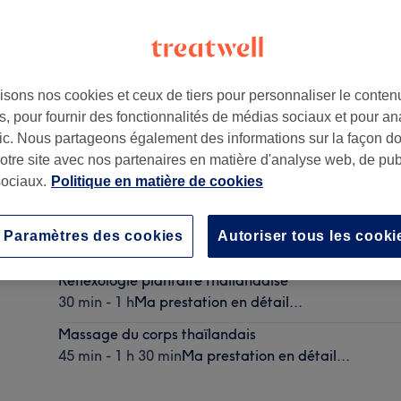
isons nos cookies et ceux de tiers pour personnaliser le contenu
, pour fournir des fonctionnalités de médias sociaux et pour an
afic. Nous partageons également des informations sur la façon d
notre site avec nos partenaires en matière d'analyse web, de publ
ociaux.
Politique en matière de cookies
Massage du corps sur-mesure
Paramètres des cookies
Autoriser tous les cooki
45 min - 2 h
Ma prestation en détail...
Réflexologie plantaire thaïlandaise
30 min - 1 h
Ma prestation en détail...
Massage du corps thaïlandais
45 min - 1 h 30 min
Ma prestation en détail...