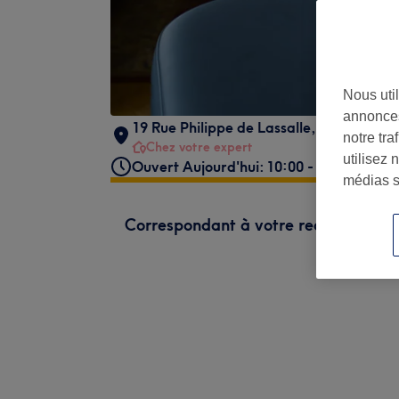
Nous util
annonces
19 Rue Philippe de Lassalle
,
Lyon
,
69004
notre tr
Chez votre expert
utilisez 
Ouvert Aujourd'hui: 10:00 - 20:00
médias s
Correspondant à votre recherche