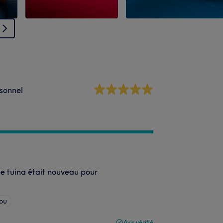
sonnel
ge tuina était nouveau pour
cou
Avis vérifié