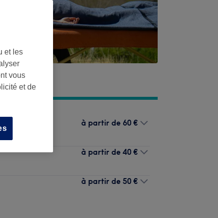
 et les
alyser
ont vous
icité et de
à partir de
60 €
es
à partir de
40 €
à partir de
50 €