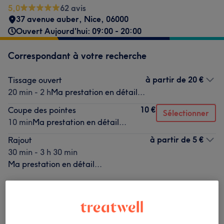
5,0
62 avis
37 avenue auber
,
Nice
,
06000
Ouvert Aujourd'hui: 09:00 - 20:00
Correspondant à votre recherche
à partir de
20 €
Tissage ouvert
20 min - 2 h
Ma prestation en détail...
10 €
Coupe des pointes
Sélectionner
10 min
Ma prestation en détail...
à partir de
5 €
Rajout
30 min - 3 h 30 min
Ma prestation en détail...
Ce n'est pas ce que vous recherchiez ?
Recherchez dans notre liste de prestations