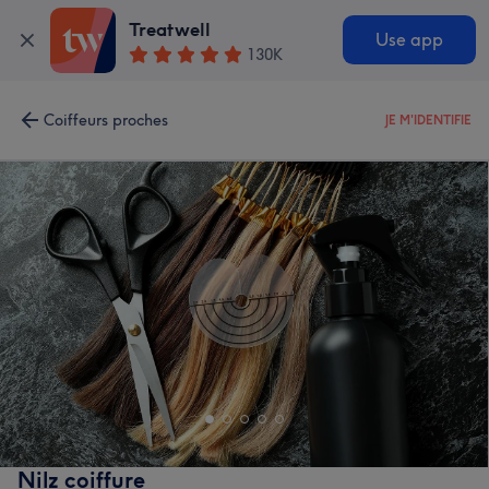
Treatwell
Use app
130K
Coiffeurs proches
JE M'IDENTIFIE
Nilz coiffure