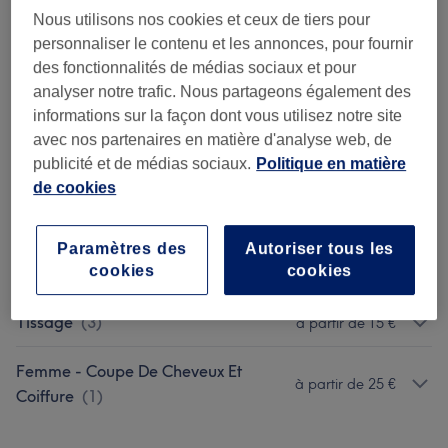
Nous utilisons nos cookies et ceux de tiers pour
Supplément
(
4
)
à partir de 10 €
personnaliser le contenu et les annonces, pour fournir
des fonctionnalités de médias sociaux et pour
Coiffure Hommes
(
2
)
à partir de 10 €
analyser notre trafic. Nous partageons également des
informations sur la façon dont vous utilisez notre site
Coiffure Enfants
(
4
)
à partir de 5 €
avec nos partenaires en matière d'analyse web, de
publicité et de médias sociaux.
Politique en matière
Knotless (braids) Tresses
(
2
)
à partir de 10 €
de cookies
Couleur
(
1
)
à partir de 55 €
Paramètres des
Autoriser tous les
cookies
cookies
Shampoing Brushing
(
3
)
à partir de 10 €
Tissage
(
3
)
à partir de 15 €
Femme - Coupe De Cheveux Et
à partir de 25 €
Coiffure
(
1
)