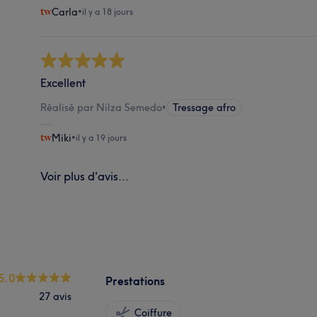
Carla
•
il y a 18 jours
Excellent
Réalisé par Nilza Semedo
•
Tressage afro
Miki
•
il y a 19 jours
Voir plus d'avis...
5.0
Prestations
27 avis
Coiffure