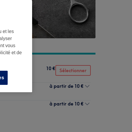
 et les
alyser
ont vous
icité et de
10 €
Sélectionner
es
à partir de
10 €
à partir de
10 €