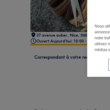
Nous util
annonces
37 avenue auber
,
Nice
,
06000
notre tr
Ouvert Aujourd'hui: 10:00 - 20:00
utilisez 
médias s
Correspondant à votre recherche