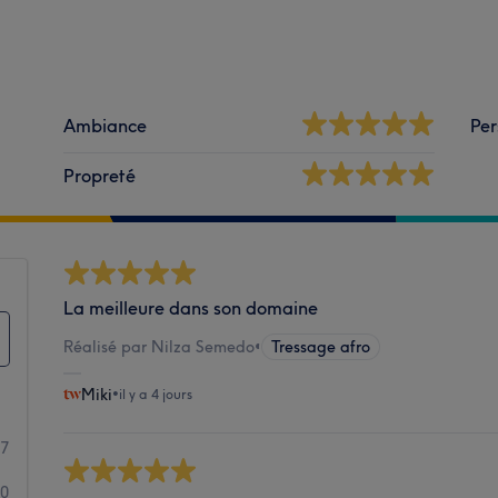
Ambiance
Per
Propreté
La meilleure dans son domaine
Réalisé par Nilza Semedo
•
Tressage afro
Miki
•
il y a 4 jours
27
0