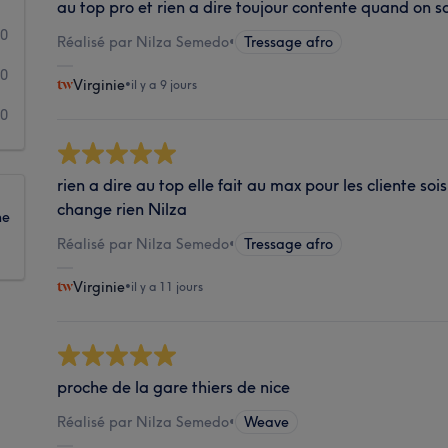
au top pro et rien a dire toujour contente quand on s
0
Réalisé par Nilza Semedo
•
Tressage afro
0
Virginie
•
il y a 9 jours
0
rien a dire au top elle fait au max pour les cliente s
change rien Nilza
ne
Réalisé par Nilza Semedo
•
Tressage afro
Virginie
•
il y a 11 jours
proche de la gare thiers de nice
Réalisé par Nilza Semedo
•
Weave