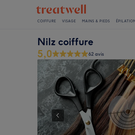
COIFFURE
VISAGE
MAINS & PIEDS
ÉPILATIO
Nilz coiffure
5,0
62 avis