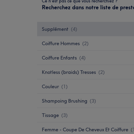
Ce n'est pas ce que vous recherchiez ?
Recherchez dans notre liste de prest
Supplément
(
4
)
Coiffure Hommes
(
2
)
Coiffure Enfants
(
4
)
Knotless (braids) Tresses
(
2
)
Couleur
(
1
)
Shampoing Brushing
(
3
)
Tissage
(
3
)
Femme - Coupe De Cheveux Et Coiffure
(