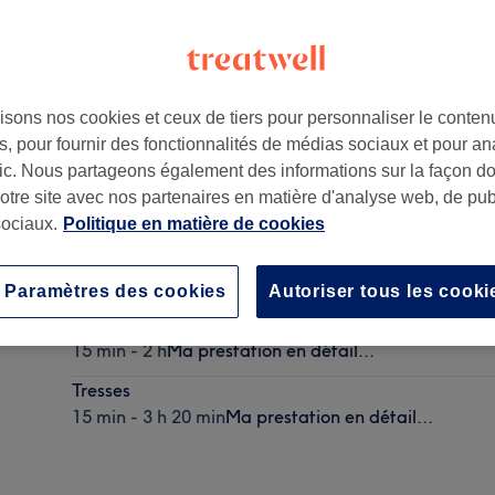
isons nos cookies et ceux de tiers pour personnaliser le contenu
, pour fournir des fonctionnalités de médias sociaux et pour an
afic. Nous partageons également des informations sur la façon d
notre site avec nos partenaires en matière d'analyse web, de publ
ociaux.
Politique en matière de cookies
Coupe des pointes
10 min
Ma prestation en détail...
Paramètres des cookies
Autoriser tous les cooki
Tresses plaquée simple
15 min - 2 h
Ma prestation en détail...
Tresses
15 min - 3 h 20 min
Ma prestation en détail...