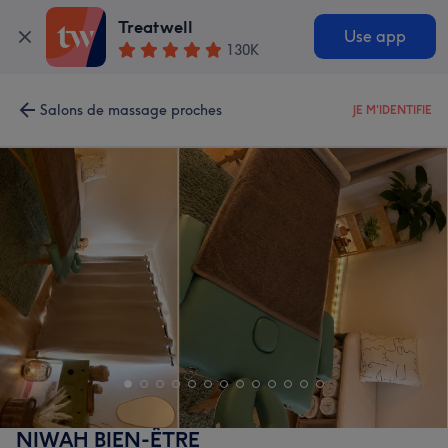
Treatwell
Use app
130K
Salons de massage proches
JE M'IDENTIFIE
NIWAH BIEN-ÊTRE