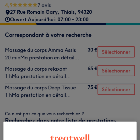
4,9
7 avis
27 Rue Romain Gary
,
Thiais
,
94320
Ouvert Aujourd'hui: 07:00 - 23:00
Correspondant à votre recherche
30 €
Massage du corps Amma Assis
Sélectionner
20 min
Ma prestation en détail...
65 €
Massage du corps relaxant
Sélectionner
1 h
Ma prestation en détail...
75 €
Massage du corps Deep Tissue
Sélectionner
1 h
Ma prestation en détail...
Ce n'est pas ce que vous recherchiez ?
Recherchez dans notre liste de prestations