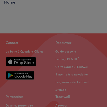
Marne
Contact
Découvrez
La boîte à Questions Clients
Guide des soins
Le blog IDENTITÉ
Carte Cadeau Treatwell
S'inscrire à la newsletter
Le glossaire de Treatwell
Sitemap
Partenaires
Treatwell
Devenez partenaire
À propos