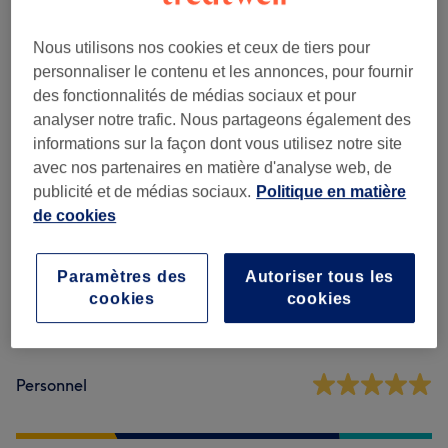
Massage Classique
(
5
)
à partir de 30 €
Nous utilisons nos cookies et ceux de tiers pour
Massage Équilibre
(
1
)
70 €
personnaliser le contenu et les annonces, pour fournir
des fonctionnalités de médias sociaux et pour
analyser notre trafic. Nous partageons également des
Avis sur l'établissement
informations sur la façon dont vous utilisez notre site
avec nos partenaires en matière d'analyse web, de
publicité et de médias sociaux.
Politique en matière
4,9
de cookies
7 avis
Paramètres des
Autoriser tous les
Ambiance
cookies
cookies
Propreté
Personnel