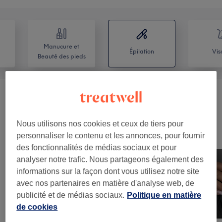
Manucure et
Épilation
Vis
Beauté des pieds
Épilation
(
8
)
à partir de 5 €
Nous utilisons nos cookies et ceux de tiers pour
Notre travail
personnaliser le contenu et les annonces, pour fournir
Appuyez sur l'image pour voir plus de détails
des fonctionnalités de médias sociaux et pour
analyser notre trafic. Nous partageons également des
informations sur la façon dont vous utilisez notre site
avec nos partenaires en matière d'analyse web, de
publicité et de médias sociaux.
Politique en matière
de cookies