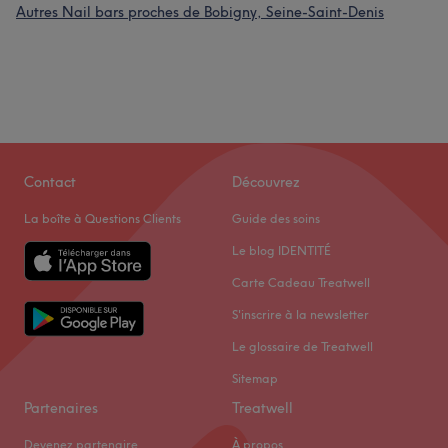
Autres Nail bars proches de Bobigny, Seine-Saint-Denis
Contact
Découvrez
La boîte à Questions Clients
Guide des soins
Le blog IDENTITÉ
Carte Cadeau Treatwell
S'inscrire à la newsletter
Le glossaire de Treatwell
Sitemap
Partenaires
Treatwell
Devenez partenaire
À propos