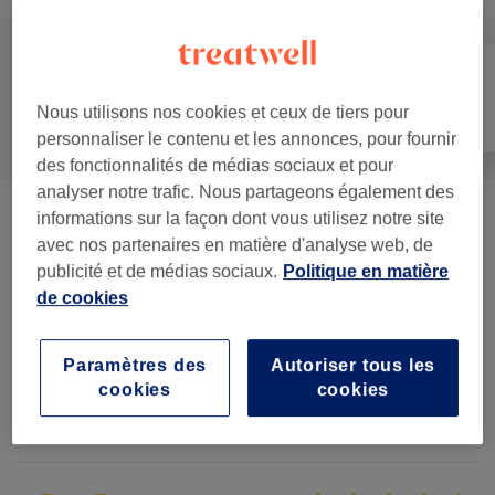
Manucure et
Nous utilisons nos cookies et ceux de tiers pour
Tout
Épilation
Beauté des pieds
personnaliser le contenu et les annonces, pour fournir
des fonctionnalités de médias sociaux et pour
analyser notre trafic. Nous partageons également des
informations sur la façon dont vous utilisez notre site
Manucure - Beauté Des Mains
(
5
)
à partir de 16 €
avec nos partenaires en matière d'analyse web, de
publicité et de médias sociaux.
Politique en matière
Beauté Des Pieds
(
8
)
à partir de 14 €
de cookies
Manucure
(
1
)
38 €
Paramètres des
Autoriser tous les
cookies
cookies
Avis sur l'établissement