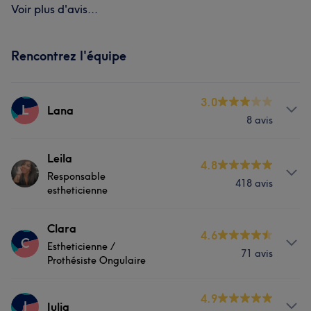
Voir plus d'avis...
Rencontrez l'équipe
3.0
L
Lana
8 avis
Prestations
Leila
4.8
Responsable
418 avis
Corps
Visage
Massage
estheticienne
Épilation
Manucure et Beauté des pieds
Prestations
Clara
4.6
C
Estheticienne /
71 avis
Corps
Visage
Massage
Prothésiste Ongulaire
Épilation
Manucure et Beauté des pieds
Prestations
4.9
J
Julia