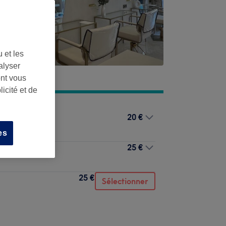
 et les
alyser
ont vous
icité et de
20 €
es
25 €
rushing
25 €
Sélectionner