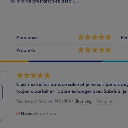
50 min
Ma prestation en détail...
Ambiance
Per
Propreté
C’est ma 3e fois dans ce salon et je ne suis jamais dé
toujours parfait et j’adore échanger avec Sabrina, 
Réalisé par Sabrina NOUIRA
•
Brushing
Voir plus...
Noemie
•
il y a 4 jours
73