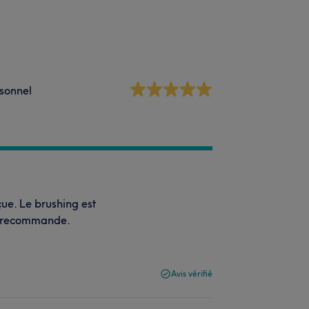
sonnel
çue. Le brushing est
je recommande.
Avis vérifié