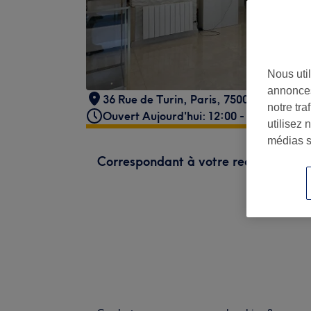
Nous util
annonces
36 Rue de Turin
,
Paris
,
75008
notre tr
Ouvert Aujourd'hui: 12:00 - 20:00
utilisez 
médias s
Correspondant à votre recherche