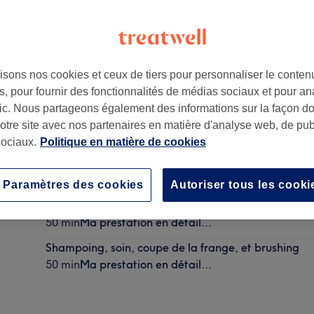
isons nos cookies et ceux de tiers pour personnaliser le contenu
, pour fournir des fonctionnalités de médias sociaux et pour an
afic. Nous partageons également des informations sur la façon d
notre site avec nos partenaires en matière d'analyse web, de publ
ociaux.
Politique en matière de cookies
Shampoing, soin et brushing
50 min
Ma prestation en détail...
Paramètres des cookies
Autoriser tous les cooki
Shampoing, soin, coupe des pointes (max 5cm) et b
50 min
Ma prestation en détail...
Shampoing, soin, coupe de la frange, et brushing
50 min
Ma prestation en détail...